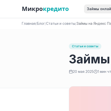
Микро
кредито
Займы онла
Главная
/
Блог
/
Статьи и советы
/
Займы на Яндекс П
Статьи и советы
Займы 
20 мая 2025
1 мин ч