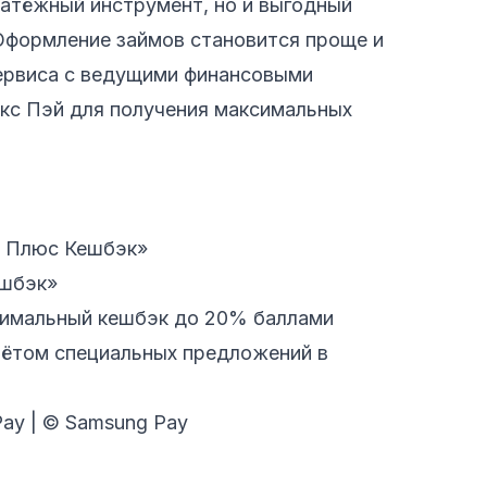
латёжный инструмент, но и выгодный
Оформление займов становится проще и
ервиса с ведущими финансовыми
екс Пэй для получения максимальных
с Плюс Кешбэк»
ешбэк»
симальный кешбэк до 20% баллами
учётом специальных предложений в
Pay | © Samsung Pay