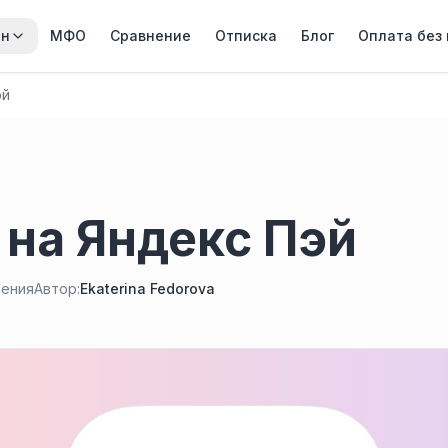
йн
МФО
Сравнение
Отписка
Блог
Оплата без
эй
на Яндекс Пэй
тения
Автор:
Ekaterina Fedorova