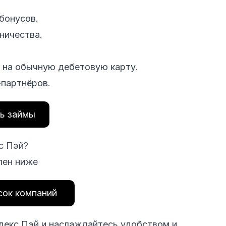
бонусов.
ничества.
 на обычную дебетовую карту.
-партнёров.
ь займы
с Пэй?
лен ниже
сок компаний
декс Пэй и наслаждайтесь удобством и