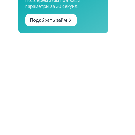
Подберём займ под ваши
параметры за 30 секунд.
Подобрать займ