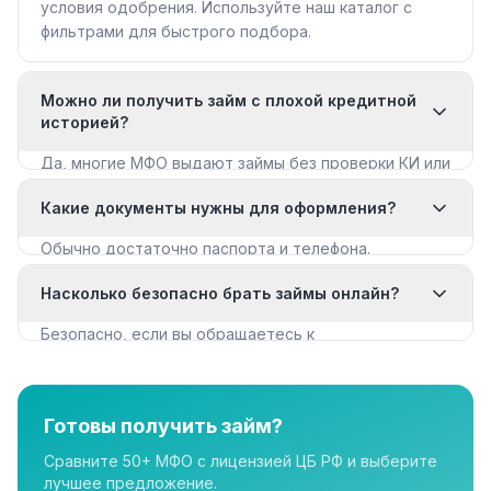
условия одобрения. Используйте наш каталог с
фильтрами для быстрого подбора.
Можно ли получить займ с плохой кредитной
историей?
Да, многие МФО выдают займы без проверки КИ или
с мягкими требованиями. Смотрите раздел «Займы
Какие документы нужны для оформления?
с плохой КИ».
Обычно достаточно паспорта и телефона.
Некоторые МФО запрашивают дополнительные
Насколько безопасно брать займы онлайн?
документы для крупных сумм.
Безопасно, если вы обращаетесь к
лицензированным МФО из реестра ЦБ РФ. Все
организации в нашем каталоге имеют лицензию.
Готовы получить займ?
Сравните 50+ МФО с лицензией ЦБ РФ и выберите
лучшее предложение.