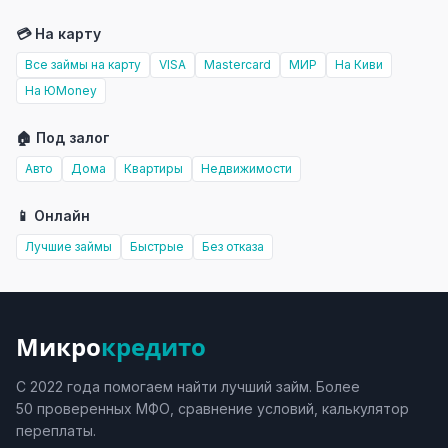
💳 На карту
Все займы на карту
VISA
Mastercard
МИР
На Киви
На ЮMoney
🏠 Под залог
Авто
Дома
Квартиры
Недвижимости
📱 Онлайн
Лучшие займы
Быстрые
Без отказа
Микро
кредито
С 2022 года помогаем найти лучший займ. Более
50 проверенных МФО, сравнение условий, калькулятор
переплаты.