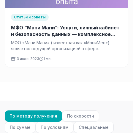
Статьи и советы
МФО “Мани Мани”: Услуги, личный кабинет
и безопасность данных — комплексное
решение для удобного финансового опыта
МФО «Мани Мани» ( известная как «МаниМен»)
является ведущей организацией в сфере
микрофинансирования. Она предлагает широкий
13 июня 2023
1 мин
спектр услуг,…
По методу получения
По скорости
По сумме
По условиям
Специальные