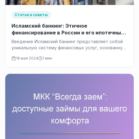
Статьи и советы
Исламский банкинг: Этичное
финансирование в России и его ипотечные
продукты
Введение Исламский банкинг представляет собой
уникальную систему финансовых услуг, основанную
на принципах исламского права — Шариата. В
18 мая 2024
1 мин
отличие…