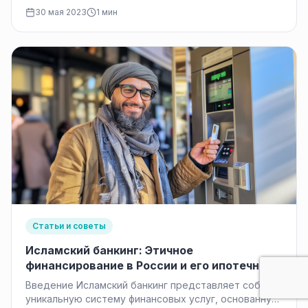
качестве…
30 мая 2023
1 мин
Статьи и советы
Исламский банкинг: Этичное
финансирование в России и его ипотечные
продукты
Введение Исламский банкинг представляет собой
уникальную систему финансовых услуг, основанную