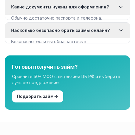
с мягкими требованиями. Смотрите раздел «Займы
Какие документы нужны для оформления?
с плохой КИ».
Обычно достаточно паспорта и телефона.
Некоторые МФО запрашивают дополнительные
Насколько безопасно брать займы онлайн?
документы для крупных сумм.
Безопасно, если вы обращаетесь к
лицензированным МФО из реестра ЦБ РФ. Все
организации в нашем каталоге имеют лицензию.
Готовы получить займ?
Сравните 50+ МФО с лицензией ЦБ РФ и выберите
лучшее предложение.
Подобрать займ