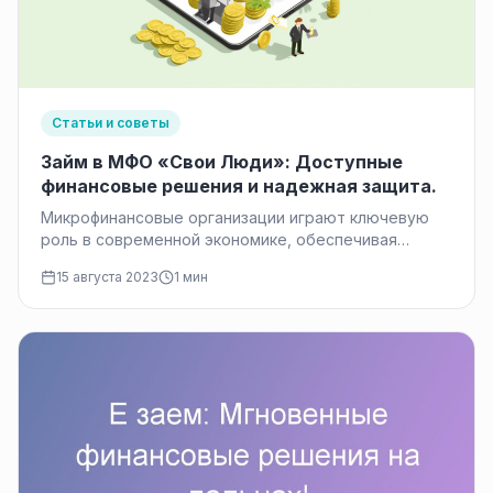
Статьи и советы
Займ в MФО «Свои Люди»: Доступные
финансовые решения и надежная защита.
Микрофинансовые организации играют ключевую
роль в современной экономике, обеспечивая
доступ к финансовым ресурсам для малого и
15 августа 2023
1 мин
среднего бизнеса,…