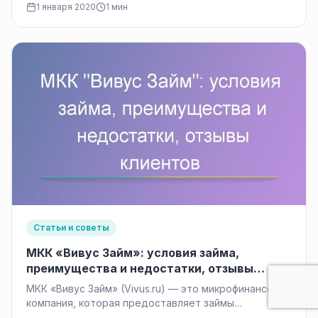
1 января 2020
1 мин
Статьи и советы
МКК «Вивус Займ»: условия займа,
преимущества и недостатки, отзывы
клиентов
МКК «Вивус Займ» (Vivus.ru) — это микрофинансовая
компания, которая предоставляет займы
физическим лицам на выгодных условиях. Компания