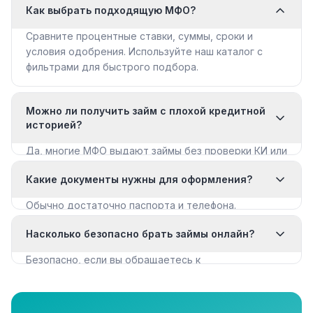
Как выбрать подходящую МФО?
Сравните процентные ставки, суммы, сроки и
условия одобрения. Используйте наш каталог с
фильтрами для быстрого подбора.
Можно ли получить займ с плохой кредитной
историей?
Да, многие МФО выдают займы без проверки КИ или
с мягкими требованиями. Смотрите раздел «Займы
Какие документы нужны для оформления?
с плохой КИ».
Обычно достаточно паспорта и телефона.
Некоторые МФО запрашивают дополнительные
Насколько безопасно брать займы онлайн?
документы для крупных сумм.
Безопасно, если вы обращаетесь к
лицензированным МФО из реестра ЦБ РФ. Все
организации в нашем каталоге имеют лицензию.