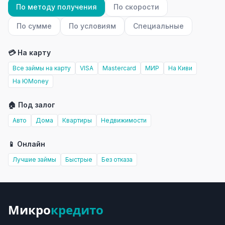
По методу получения
По скорости
По сумме
По условиям
Специальные
💳 На карту
Все займы на карту
VISA
Mastercard
МИР
На Киви
На ЮMoney
🏠 Под залог
Авто
Дома
Квартиры
Недвижимости
📱 Онлайн
Лучшие займы
Быстрые
Без отказа
Микро
кредито