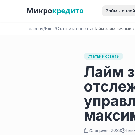
Микро
кредито
Займы онла
Главная
/
Блог
/
Статьи и советы
/
Лайм займ личный 
Статьи и советы
Лайм з
отслеж
управл
макси
25 апреля 2023
1 ми