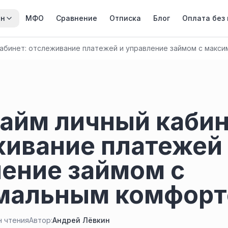
йн
МФО
Сравнение
Отписка
Блог
Оплата без
кабинет: отслеживание платежей и управление займом с макс
айм личный кабин
ивание платежей
ение займом с
мальным комфор
н чтения
Автор:
Андрей Лёвкин