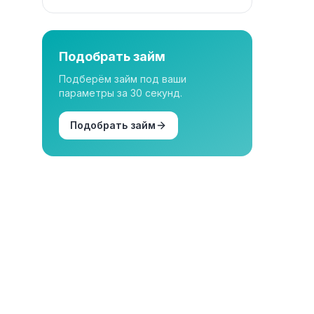
Подобрать займ
Подберём займ под ваши
параметры за 30 секунд.
Подобрать займ