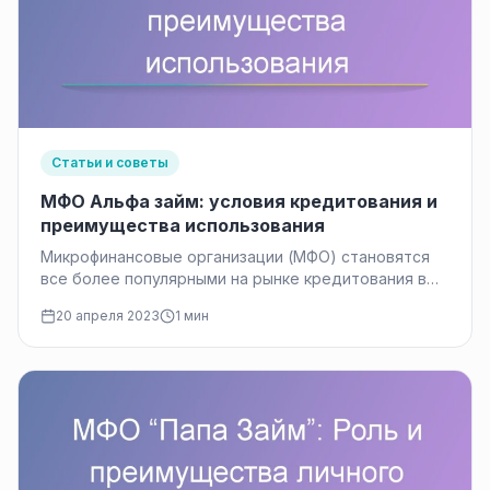
Статьи и советы
МФО Альфа займ: условия кредитования и
преимущества использования
Микрофинансовые организации (МФО) становятся
все более популярными на рынке кредитования в
России, благодаря быстрому и доступному
20 апреля 2023
1 мин
получению займов.…