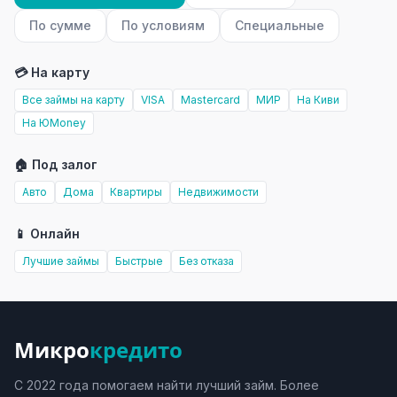
По сумме
По условиям
Специальные
💳 На карту
Все займы на карту
VISA
Mastercard
МИР
На Киви
На ЮMoney
🏠 Под залог
Авто
Дома
Квартиры
Недвижимости
📱 Онлайн
Лучшие займы
Быстрые
Без отказа
Микро
кредито
С 2022 года помогаем найти лучший займ. Более