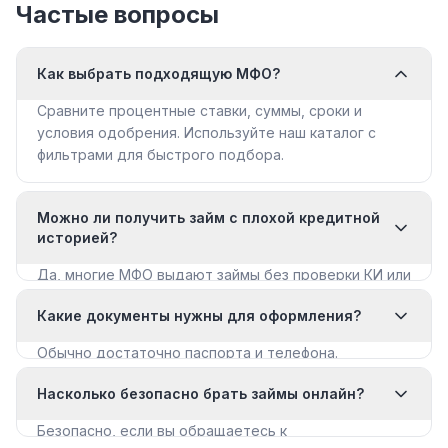
Частые вопросы
Как выбрать подходящую МФО?
Сравните процентные ставки, суммы, сроки и
условия одобрения. Используйте наш каталог с
фильтрами для быстрого подбора.
Можно ли получить займ с плохой кредитной
историей?
Да, многие МФО выдают займы без проверки КИ или
с мягкими требованиями. Смотрите раздел «Займы
Какие документы нужны для оформления?
с плохой КИ».
Обычно достаточно паспорта и телефона.
Некоторые МФО запрашивают дополнительные
Насколько безопасно брать займы онлайн?
документы для крупных сумм.
Безопасно, если вы обращаетесь к