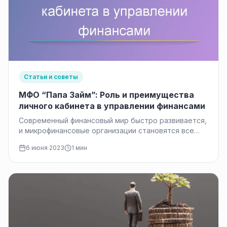
Статьи и советы
МФО “Папа Займ”: Роль и преимущества
личного кабинета в управлении финансами
Современный финансовый мир быстро развивается,
и микрофинансовые организации становятся все
более популярными среди клиентов, ищущих
6 июня 2023
1 мин
удобные и доступные…