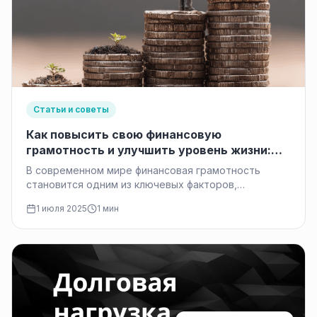
Статьи и советы
Как повысить свою финансовую
грамотность и улучшить уровень жизни:
практические советы и развитие навыков
В современном мире финансовая грамотность
становится одним из ключевых факторов,
определяющих качество жизни. Умение правильно
1 июля 2025
1 мин
управлять своими деньгами,…