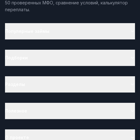
50 проверенных МФО, сравнение условий, калькулятор
переплаты.
Популярные займы
Подборки
Разделы
Полезное
О проекте