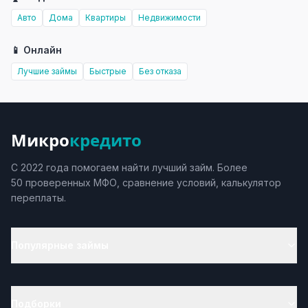
Авто
Дома
Квартиры
Недвижимости
📱 Онлайн
Лучшие займы
Быстрые
Без отказа
Микро
кредито
С 2022 года помогаем найти лучший займ. Более
50 проверенных МФО, сравнение условий, калькулятор
переплаты.
Популярные займы
Подборки