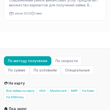
Современный рынок финансовых услуг предлагает
множество вариантов для получения займа. В
условиях быстро меняющейся экономической
5 июня 2023
1 мин
ситуации и повышенной…
По методу получения
По скорости
По сумме
По условиям
Специальные
💳 На карту
Все займы на карту
VISA
Mastercard
МИР
На Киви
На ЮMoney
🏠 Под залог