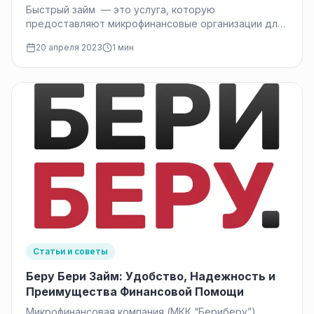
Быстрый займ — это услуга, которую
предоставляют микрофинансовые организации для
получения мгновенных денежных средств на
20 апреля 2023
1 мин
короткий период времени.…
Статьи и советы
Беру Бери Займ: Удобство, Надежность и
Преимущества Финансовой Помощи
Микрофинансовая компания (МКК “Бериберу”)