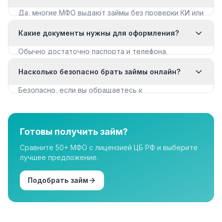
Да, многие МФО выдают займы без проверки КИ или
с мягкими требованиями. Смотрите раздел «Займы
Какие документы нужны для оформления?
с плохой КИ».
Обычно достаточно паспорта и телефона.
Некоторые МФО запрашивают дополнительные
Насколько безопасно брать займы онлайн?
документы для крупных сумм.
Безопасно, если вы обращаетесь к
лицензированным МФО из реестра ЦБ РФ. Все
организации в нашем каталоге имеют лицензию.
Готовы получить займ?
Сравните 50+ МФО с лицензией ЦБ РФ и выберите
лучшее предложение.
Подобрать займ