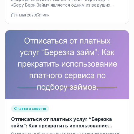
«Беру Бери Займ» является одним из ведущих
участников рынка микрозаймов в России. Она
11 мая 2023
1 мин
предоставляет…
Статьи и советы
Отписаться от платных услуг “Березка
займ”: Как прекратить использование
платного сервиса по подбору займов.