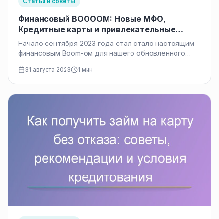
Статьи и советы
Финансовый BOOOOM: Новые МФО,
Кредитные карты и привлекательные
предложения от банков в сентябре 2023
Начало сентября 2023 года стал стало настоящим
года
финансовым Boom-ом для нашего обновленного
каталога – Микрофинансовые организации (МФО)
31 августа 2023
1 мин
представили…