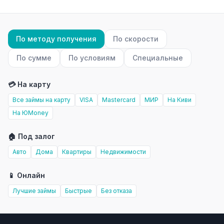
По методу получения
По скорости
По сумме
По условиям
Специальные
💳 На карту
Все займы на карту
VISA
Mastercard
МИР
На Киви
На ЮMoney
🏠 Под залог
Авто
Дома
Квартиры
Недвижимости
📱 Онлайн
Лучшие займы
Быстрые
Без отказа