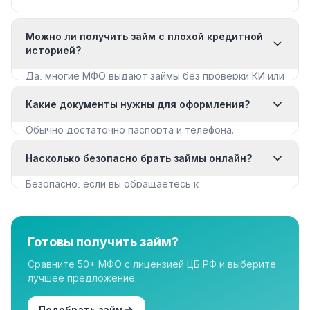
Можно ли получить займ с плохой кредитной
историей?
Да, многие МФО выдают займы без проверки КИ или
с мягкими требованиями. Смотрите раздел «Займы
Какие документы нужны для оформления?
с плохой КИ».
Обычно достаточно паспорта и телефона.
Некоторые МФО запрашивают дополнительные
Насколько безопасно брать займы онлайн?
документы для крупных сумм.
Безопасно, если вы обращаетесь к
лицензированным МФО из реестра ЦБ РФ. Все
организации в нашем каталоге имеют лицензию.
Готовы получить займ?
Сравните 50+ МФО с лицензией ЦБ РФ и выберите
лучшее предложение.
Подобрать займ