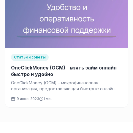
Статьи и советы
OneClickMoney (OCM) – взять займ онлайн
быстро и удобно
OneClickMoney (OCM) – микрофинансовая
организация, предоставляющая быстрые онлайн-
займы на карту. В 2024 году сервис продолжает
19 июня 2023
1 мин
работать, но изменились условия…