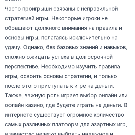
Часто проигрыши связаны с неправильной
стратегией игры. Некоторые игроки не
обращают должного внимания на правила и
основы игры, полагаясь исключительно на
удачу. Однако, без базовых знаний и навыков,
сложно ожидать успеха в долгосрочной
перспективе. Необходимо изучить правила
игры, освоить основы стратегии, и только
после этого приступать к игре на деньги.
Также, важную роль играет выбор онлайн или
офлайн казино, где будете играть на деньги. В
интернете существует огромное количество
самых различных платформ для азартных игр,
и зачастую нелегко выбрать надежное и