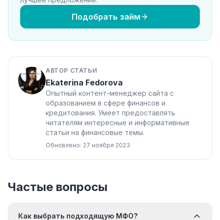
Подобрать займ
АВТОР СТАТЬИ
Ekaterina Fedorova
Опытный контент-менеджер сайта с
образованием в сфере финансов и
кредитования. Умеет предоставлять
читателям интересные и информативные
статьи на финансовые темы.
Обновлено: 27 ноября 2023
Частые вопросы
Как выбрать подходящую МФО?