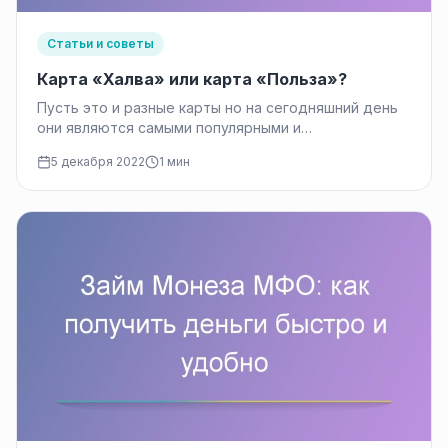
Статьи и советы
Карта «Халва» или карта «Польза»?
Пусть это и разные карты но на сегодняшний день
они являются самыми популярными и
перспективными. Поэтому сравнить карту «Халва»…
5 декабря 2022
1 мин