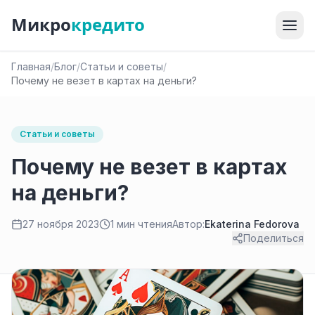
Микро
кредито
Главная
/
Блог
/
Статьи и советы
/
Почему не везет в картах на деньги?
Статьи и советы
Почему не везет в картах
на деньги?
27 ноября 2023
1 мин чтения
Автор:
Ekaterina Fedorova
Поделиться