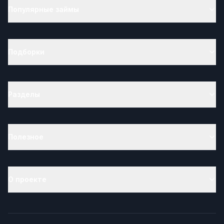
Популярные займы
Подборки
Разделы
Полезное
О проекте