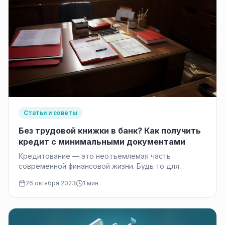
Статьи и советы
Без трудовой книжки в банк? Как получить
кредит с минимальными документами
Кредитование — это неотъемлемая часть
современной финансовой жизни. Будь то для
приобретения недвижимости, автомобиля или
26 октября 2023
1 мин
покрытия неотложных расходов,…