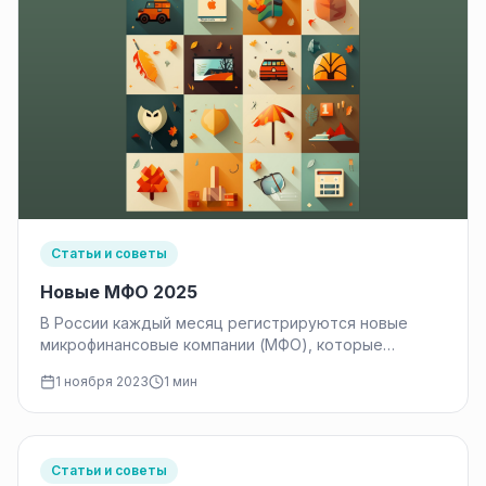
Статьи и советы
Новые МФО 2025
В России каждый месяц регистрируются новые
микрофинансовые компании (МФО), которые
предоставляют микрокредиты населению. К
1 ноября 2023
1 мин
ноябрю 2023 года было…
Статьи и советы