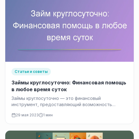
Статьи и советы
Займы круглосуточно: Финансовая помощь
в любое время суток
Займы круглосуточно — это финансовый
инструмент, предоставляющий возможность
получить деньги в любое время суток, без
29 мая 2023
1 мин
ограничений по рабочему…