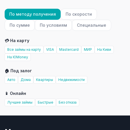
По методу получения
По скорости
По сумме
По условиям
Специальные
💳 На карту
Все займы на карту
VISA
Mastercard
МИР
На Киви
На ЮMoney
🏠 Под залог
Авто
Дома
Квартиры
Недвижимости
📱 Онлайн
Лучшие займы
Быстрые
Без отказа