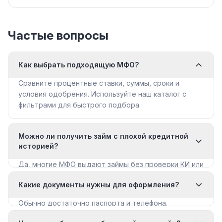
Частые вопросы
Как выбрать подходящую МФО?
Сравните процентные ставки, суммы, сроки и
условия одобрения. Используйте наш каталог с
фильтрами для быстрого подбора.
Можно ли получить займ с плохой кредитной
историей?
Да, многие МФО выдают займы без проверки КИ или
с мягкими требованиями. Смотрите раздел «Займы
Какие документы нужны для оформления?
с плохой КИ».
Обычно достаточно паспорта и телефона.
Некоторые МФО запрашивают дополнительные