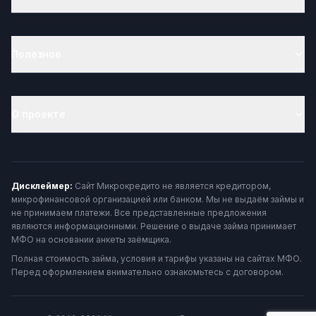
Полезное
О проекте
Дисклеймер:
Сайт Микрокредито не является кредитором,
микрофинансовой организацией или банком. Мы не выдаём займы и
не принимаем платежи. Все представленные предложения
являются информационными. Решение о выдаче займа принимает
МФО на основании анкеты заёмщика.
Полная стоимость займа, условия и тарифы указаны на сайтах МФО.
Перед оформлением внимательно ознакомьтесь с договором.