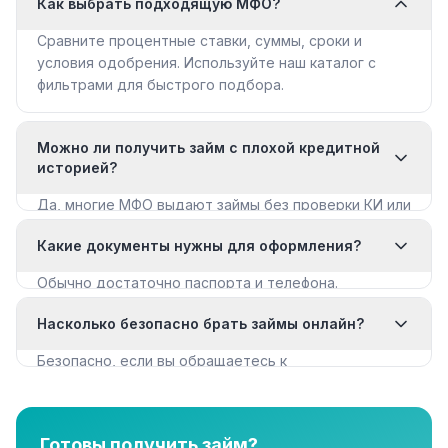
Как выбрать подходящую МФО?
Сравните процентные ставки, суммы, сроки и
условия одобрения. Используйте наш каталог с
фильтрами для быстрого подбора.
Можно ли получить займ с плохой кредитной
историей?
Да, многие МФО выдают займы без проверки КИ или
с мягкими требованиями. Смотрите раздел «Займы
Какие документы нужны для оформления?
с плохой КИ».
Обычно достаточно паспорта и телефона.
Некоторые МФО запрашивают дополнительные
Насколько безопасно брать займы онлайн?
документы для крупных сумм.
Безопасно, если вы обращаетесь к
лицензированным МФО из реестра ЦБ РФ. Все
организации в нашем каталоге имеют лицензию.
Готовы получить займ?