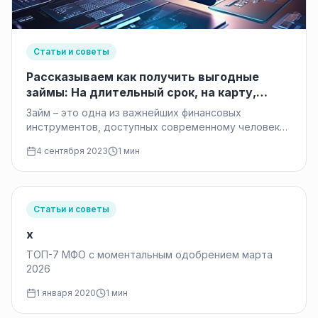
Статьи и советы
Рассказываем как получить выгодные
займы: На длительный срок, на карту,
онлайн
Займ – это одна из важнейших финансовых
инструментов, доступных современному человеку.
Этот термин может быть знаком каждому из…
4 сентября 2023
1 мин
Статьи и советы
x
ТОП-7 МФО с моментальным одобрением марта
2026
1 января 2020
1 мин