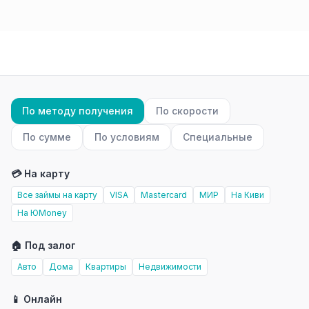
По методу получения
По скорости
По сумме
По условиям
Специальные
💳 На карту
Все займы на карту
VISA
Mastercard
МИР
На Киви
На ЮMoney
🏠 Под залог
Авто
Дома
Квартиры
Недвижимости
📱 Онлайн