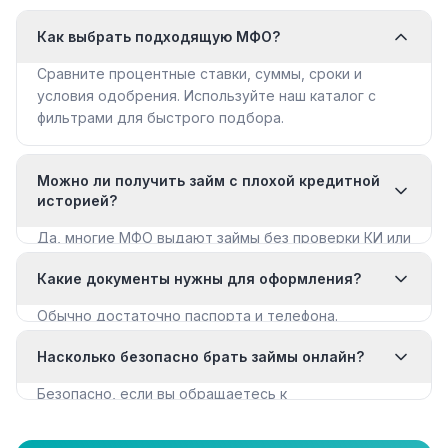
Как выбрать подходящую МФО?
Сравните процентные ставки, суммы, сроки и
условия одобрения. Используйте наш каталог с
фильтрами для быстрого подбора.
Можно ли получить займ с плохой кредитной
историей?
Да, многие МФО выдают займы без проверки КИ или
с мягкими требованиями. Смотрите раздел «Займы
Какие документы нужны для оформления?
с плохой КИ».
Обычно достаточно паспорта и телефона.
Некоторые МФО запрашивают дополнительные
Насколько безопасно брать займы онлайн?
документы для крупных сумм.
Безопасно, если вы обращаетесь к
лицензированным МФО из реестра ЦБ РФ. Все
организации в нашем каталоге имеют лицензию.