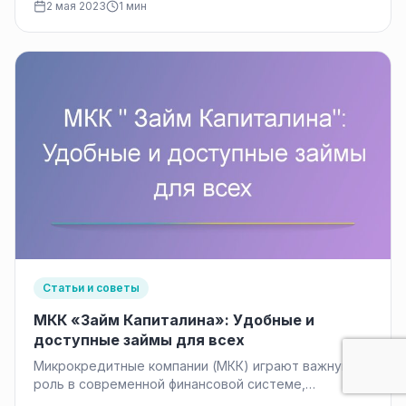
2 мая 2023
1 мин
Однако, при отсутствии…
Статьи и советы
МКК «Займ Капиталина»: Удобные и
доступные займы для всех
Микрокредитные компании (МКК) играют важную
роль в современной финансовой системе,
предоставляя доступные и удобные финансовые