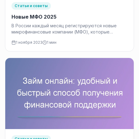
Статьи и советы
Новые МФО 2025
В России каждый месяц регистрируются новые
микрофинансовые компании (МФО), которые
предоставляют микрокредиты населению. К
1 ноября 2023
1 мин
ноябрю 2023 года было…
Статьи и советы