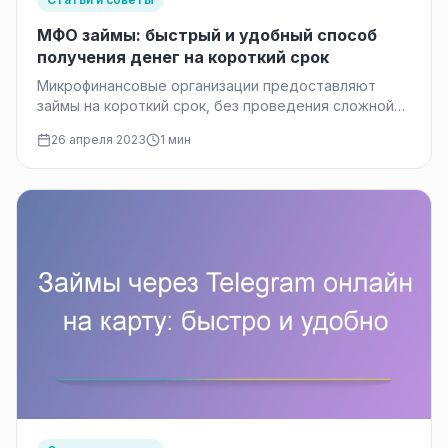
МФО займы: быстрый и удобный способ
получения денег на короткий срок
Микрофинансовые организации предоставляют
займы на короткий срок, без проведения сложной
процедуры проверки кредитоспособности
26 апреля 2023
1 мин
заемщика. Процедура оформления займа занимает…