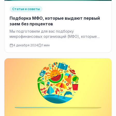
Статьи и советы
Подборка МФО, которые выдают первый
заем без процентов
Мы подготовили для вас подборку
микрофинансовых организаций (МФО), которые
предоставляют новым клиентам займы без
4 декабря 2024
1 мин
процентов. Это удобное и…