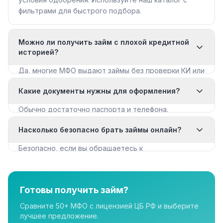
фильтрами для быстрого подбора.
Можно ли получить займ с плохой кредитной
историей?
Да, многие МФО выдают займы без проверки КИ или
с мягкими требованиями. Смотрите раздел «Займы
Какие документы нужны для оформления?
с плохой КИ».
Обычно достаточно паспорта и телефона.
Некоторые МФО запрашивают дополнительные
Насколько безопасно брать займы онлайн?
документы для крупных сумм.
Безопасно, если вы обращаетесь к
лицензированным МФО из реестра ЦБ РФ. Все
организации в нашем каталоге имеют лицензию.
Готовы получить займ?
Сравните 50+ МФО с лицензией ЦБ РФ и выберите
лучшее предложение.