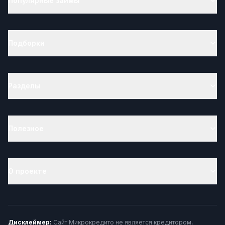
Популярные займы
Подборки
Разделы
Полезное
О проекте
Дисклеймер:
Сайт Микрокредито не является кредитором,