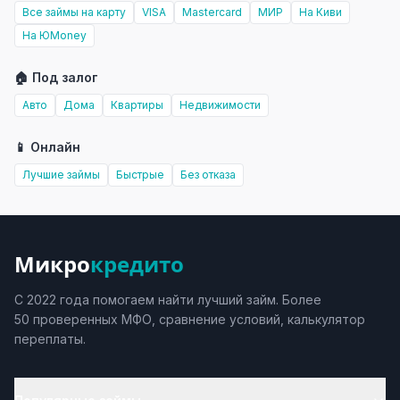
Все займы на карту
VISA
Mastercard
МИР
На Киви
На ЮMoney
🏠 Под залог
Авто
Дома
Квартиры
Недвижимости
📱 Онлайн
Лучшие займы
Быстрые
Без отказа
Микро
кредито
С 2022 года помогаем найти лучший займ. Более
50 проверенных МФО, сравнение условий, калькулятор
переплаты.