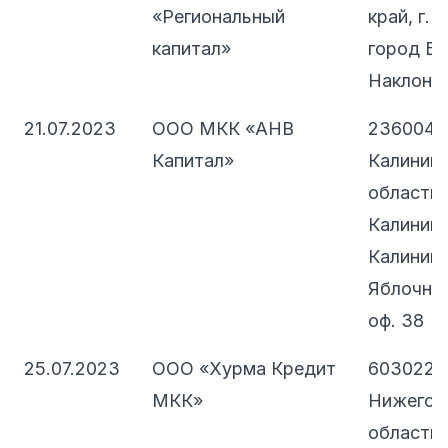
«Региональный
край, г. 
капитал»
город Бе
Наклонны
21.07.2023
ООО МКК «АНВ
236004,
Капитал»
Калинин
область, 
Калининг
Калининг
Яблочная,
оф. 38
25.07.2023
ООО «Хурма Кредит
603022,
МКК»
Нижегор
область,