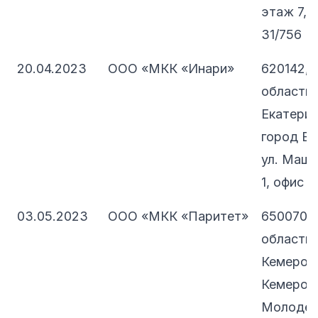
этаж 7, 
31/756
20.04.2023
ООО «МКК «Инари»
620142, 
область, 
Екатеринб
город Ек
ул. Машин
1, офис 2
03.05.2023
ООО «МКК «Паритет»
650070, 
область 
Кемерово
Кемеровс
Молодежн