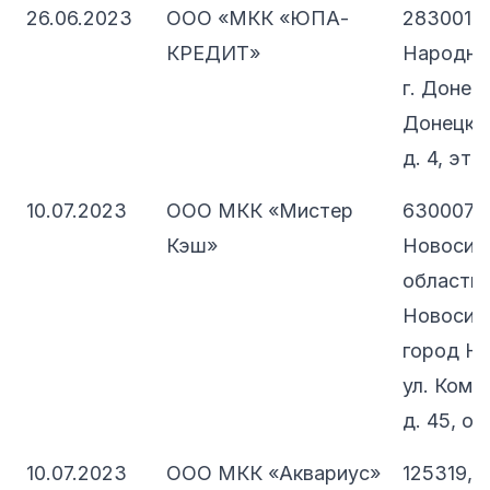
26.06.2023
ООО «МКК «ЮПА-
283001, 
КРЕДИТ»
Народная
г. Донецк
Донецкий
д. 4, эт. 1
10.07.2023
ООО МКК «Мистер
630007,
Кэш»
Новосиб
область, 
Новосиби
город Но
ул. Комм
д. 45, оф
10.07.2023
ООО МКК «Аквариус»
125319, 