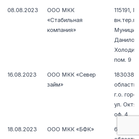
08.08.2023
ООО МКК
115191, 
«Стабильная
вн.тер.г.
компания»
Муницип
Даниловс
Холодильн
пом. 9
16.08.2023
ООО МКК «Север
183038,
займ»
область,
г.о. гор
ул. Октяб
оф. 4
18.08.2023
ООО МКК «БФК»
664009, 