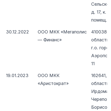
Сельскох
д. 17, к. 1
помещ. 1
30.12.2022
ООО МКК «Мегаполис
410038, 
— Финанс»
область,
г.о. горо
Аэропорт
11
19.01.2023
ООО МКК
162641, 
«Аристократ»
область, 
Ирдоматс
Черепове
Борисово