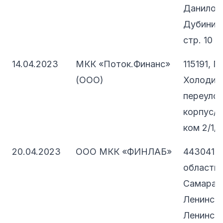
Даниловс
Дубининс
стр. 10
14.04.2023
МКК «Поток.Финанс»
115191, 
(ООО)
Холодил
переулок
корпус/с
ком 2/1/1
20.04.2023
ООО МКК «ФИНЛАБ»
443041, 
область, 
Самара, 
Ленински
Ленинская