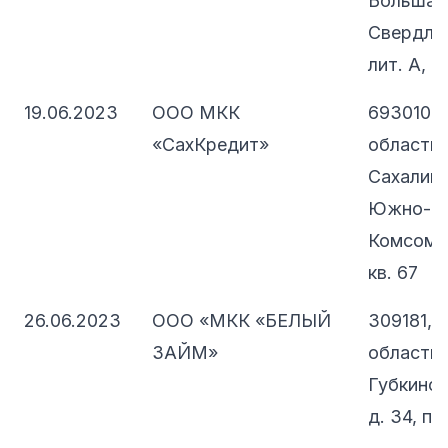
Большая 
Свердлов
лит. А, п
19.06.2023
ООО МКК
693010, 
«СахКредит»
область,
Сахалинск
Южно-Сах
Комсомол
кв. 67
26.06.2023
ООО «МКК «БЕЛЫЙ
309181, 
ЗАЙМ»
область, 
Губкинск
д. 34, п