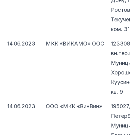
Дону, г.о
Ростов-н
Текучева
ком. 319
14.06.2023
МКК «ВИКАМО» ООО
123308, 
вн.тер.г.
Муницип
Хорошевс
Куусинена
кв. 9
14.06.2023
ООО «МКК «ВинВин»
195027, 
Петербург
Муницип