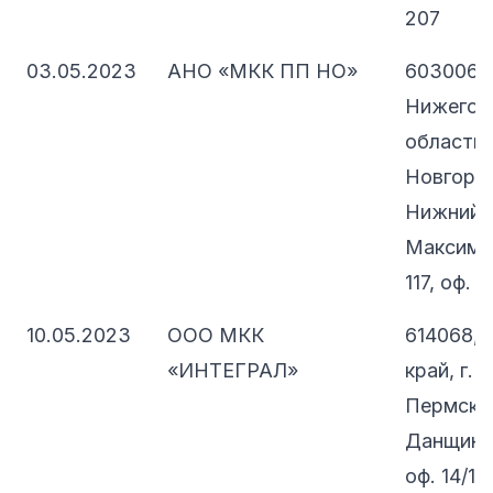
207
03.05.2023
АНО «МКК ПП НО»
603006,
Нижегор
область,
Новгород
Нижний Н
Максима 
117, оф. 
10.05.2023
ООО МКК
614068, 
«ИНТЕГРАЛ»
край, г. 
Пермский
Данщина,
оф. 14/1