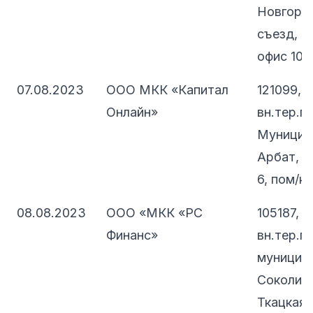
Новгород
съезд, д
офис 103
07.08.2023
ООО МКК «Капитал
121099, 
Онлайн»
вн.тер.г.
Муницип
Арбат, п
6, пом/к
08.08.2023
ООО «МКК «РС
105187, 
Финанс»
вн.тер.г.
муниципа
Соколина
Ткацкая,