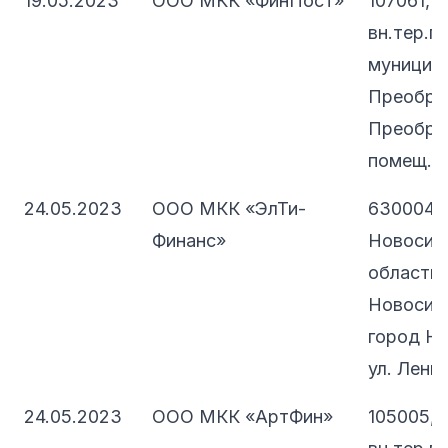
19.05.2023
ООО МКК «ФинПост»
107061, 
вн.тер.г.
муниципа
Преображ
Преображ
помещ. 
24.05.2023
ООО МКК «ЭлТи-
630004,
Финанс»
Новосиб
область, 
Новосиби
город Но
ул. Ленина
24.05.2023
ООО МКК «АртФин»
105005, 