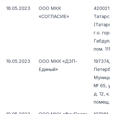
18.05.2023
ООО МКК
420021, 
«СОГЛАСИЕ»
Татарст
(Татарста
г.о. горо
Габдуллы 
пом. 1117
19.05.2023
ООО МКК «ДЗП-
197374, 
Единый»
Петербург
Муницип
№ 65, ул
д. 12, к. 
помещ. 5