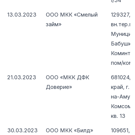
I/34
13.03.2023
ООО МКК «Смелый
129327, 
займ»
вн.тер.г.
Муницип
Бабушкин
Коминтер
пом/комн
21.03.2023
ООО «МКК ДФК
681024, 
Доверие»
край, г.
на-Амуре
Комсомол
кв. 13
30.03.2023
ООО МКК «Билд»
109651, 