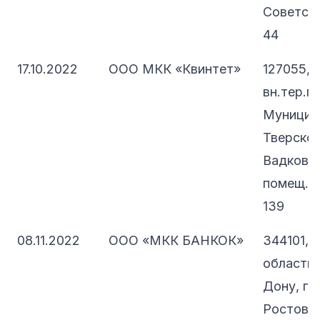
Советска
44
17.10.2022
ООО МКК «Квинтет»
127055, 
вн.тер.г.
Муницип
Тверской
Вадковски
помещ. 1/
139
08.11.2022
ООО «МКК БАНКОК»
344101, 
область,
Дону, г.о
Ростов-н