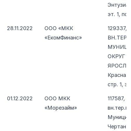
Энтузиас
эт. 1, пом
28.11.2022
ООО «МКК
129337, 
«ЕкомФинанс»
ВН.ТЕР.Г
МУНИЦ
ОКРУГ
ЯРОСЛАВ
Красная 
стр. 1, э
01.12.2022
ООО МКК
117587, 
«Морезайм»
вн.тер.г.
Муницип
Чертанов