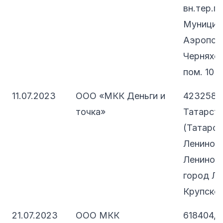
вн.тер.г.
Муницип
Аэропорт
Черняховс
пом. 10Н
11.07.2023
ООО «МКК Деньги и
423258, 
точка»
Татарст
(Татарста
Лениного
Лениного
город Ле
Крупской,
21.07.2023
ООО МКК
618404, 