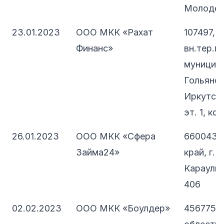
Молодежн
23.01.2023
ООО МКК «Рахат
107497, 
Финанс»
вн.тер.г.
муниципа
Гольянов
Иркутская
эт. 1, ко
26.01.2023
ООО МКК «Сфера
660043,
Займа24»
край, г. 
Караульна
406
02.02.2023
ООО МКК «Боулдер»
456775, 