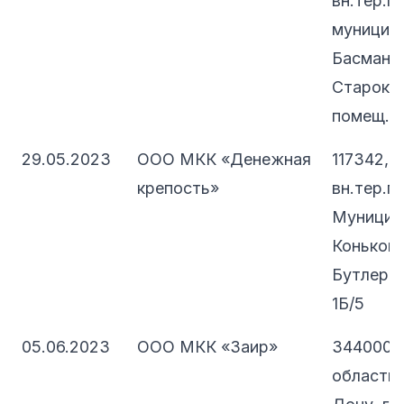
вн.тер.г.
муниципа
Басманны
Старокир
помещ. 1
29.05.2023
ООО МКК «Денежная
117342, 
крепость»
вн.тер.г.
Муницип
Коньково
Бутлерова
1Б/5
05.06.2023
ООО МКК «Заир»
344000, 
область,