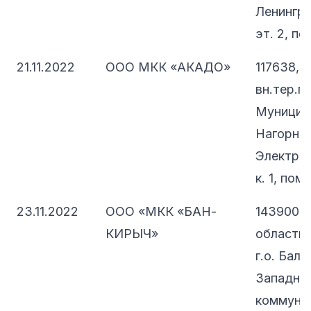
Ленинград
эт. 2, по
21.11.2022
ООО МКК «АКАДО»
117638, 
вн.тер.г.
Муницип
Нагорный
Электрол
к. 1, пом.
23.11.2022
ООО «МКК «БАН-
143900, 
КИРЫЧ»
область,
г.о. Бала
Западна
коммунал