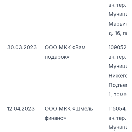
вн.тер.г.
Муницип
Марьино,
д. 16, по
30.03.2023
ООО МКК «Вам
109052, 
подарок»
вн.тер.г.
Муницип
Нижегоро
Подъемна
1, помещ.
12.04.2023
ООО МКК «Шмель
115054, 
финанс»
вн.тер.г.
Муницип