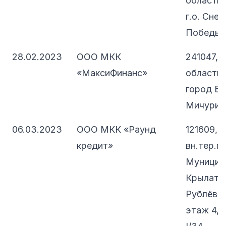
область,
г.о. Снеж
Победы, д
28.02.2023
ООО МКК
241047, 
«МаксиФинанс»
область, 
город Бр
Мичурина
06.03.2023
ООО МКК «Раунд
121609, 
кредит»
вн.тер.г.
Муницип
Крылатск
Рублёвск
этаж 4, 