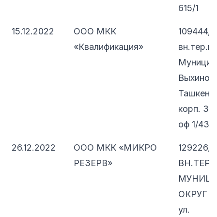
615/1
15.12.2022
ООО МКК
109444, 
«Квалификация»
вн.тер.г.
Муницип
Выхино-Ж
Ташкентск
корп. 3, 
оф 1/43А
26.12.2022
ООО МКК «МИКРО
129226, 
РЕЗЕРВ»
ВН.ТЕР.Г
МУНИЦ
ОКРУГ 
ул.