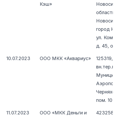
Кэш»
Новосиб
область, 
Новосиби
город Но
ул. Комм
д. 45, оф
10.07.2023
ООО МКК «Аквариус»
125319, 
вн.тер.г.
Муницип
Аэропорт
Черняховс
пом. 10Н
11.07.2023
ООО «МКК Деньги и
423258, 