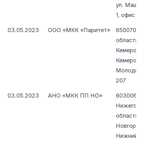
ул. Машин
1, офис 2
03.05.2023
ООО «МКК «Паритет»
650070, 
область -
Кемерово
Кемеровс
Молодежн
207
03.05.2023
АНО «МКК ПП НО»
603006,
Нижегор
область,
Новгород
Нижний Н