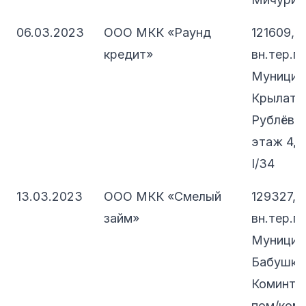
06.03.2023
ООО МКК «Раунд
121609, 
кредит»
вн.тер.г.
Муницип
Крылатск
Рублёвск
этаж 4, 
I/34
13.03.2023
ООО МКК «Смелый
129327, 
займ»
вн.тер.г.
Муницип
Бабушкин
Коминтер
пом/комн