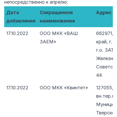
непосредственно к апрелю:
Дата
Сокращенное
Адрес
добавления
наименование
17.10.2022
ООО МКК «ВАШ
662971, 
ЗАЕМ»
край, г.
г.о. ЗАТ
Железног
Советска
44
17.10.2022
ООО МКК «Квинтет»
127055, 
вн.тер.г.
Муницип
Тверской