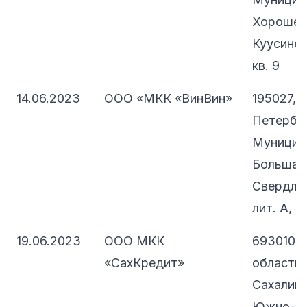
Хорошевс
Куусинена
кв. 9
14.06.2023
ООО «МКК «ВинВин»
195027, 
Петербург
Муницип
Большая 
Свердлов
лит. А, п
19.06.2023
ООО МКК
693010, 
«СахКредит»
область,
Сахалинск
Южно-Сах