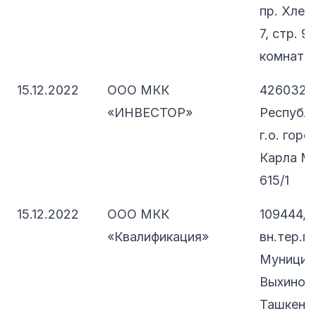
пр. Хлеб
7, стр. 9
комната 
15.12.2022
ООО МКК
426032,
«ИНВЕСТОР»
Республи
г.о. горо
Карла Ма
615/1
15.12.2022
ООО МКК
109444, 
«Квалификация»
вн.тер.г.
Муницип
Выхино-Ж
Ташкентск