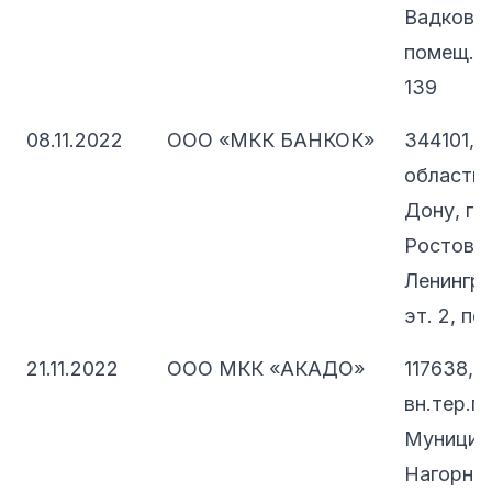
Вадковски
помещ. 1/
139
08.11.2022
ООО «МКК БАНКОК»
344101, 
область,
Дону, г.о
Ростов-н
Ленинград
эт. 2, по
21.11.2022
ООО МКК «АКАДО»
117638, 
вн.тер.г.
Муницип
Нагорный