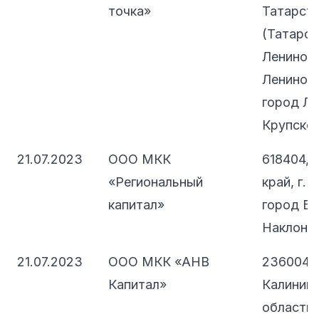
точка»
Татарст
(Татарста
Лениного
Лениного
город Ле
Крупской,
21.07.2023
ООО МКК
618404, 
«Региональный
край, г. 
капитал»
город Бе
Наклонны
21.07.2023
ООО МКК «АНВ
236004,
Капитал»
Калинин
область, 