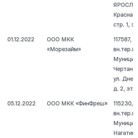
ЯРОСЛАВ
Красная 
стр. 1, э
01.12.2022
ООО МКК
117587, 
«Морезайм»
вн.тер.г.
Муницип
Чертанов
ул. Днеп
д. 2, эт. 
05.12.2022
ООО МКК «ФинФреш»
115230, 
вн.тер.г.
Муницип
Нагатино