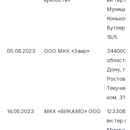
Муницип
Коньково
Бутлерова
1Б/5
05.06.2023
ООО МКК «Заир»
344000, 
область,
Дону, г.о
Ростов-н
Текучева
ком. 319
14.06.2023
МКК «ВИКАМО» ООО
123308, 
вн.тер.г.
Муницип