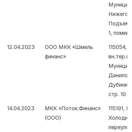
Муницип
Нижегоро
Подъемна
1, помещ.
12.04.2023
ООО МКК «Шмель
115054, 
финанс»
вн.тер.г.
Муницип
Даниловс
Дубининс
стр. 10
14.04.2023
МКК «Поток.Финанс»
115191, 
(ООО)
Холодил
переулок