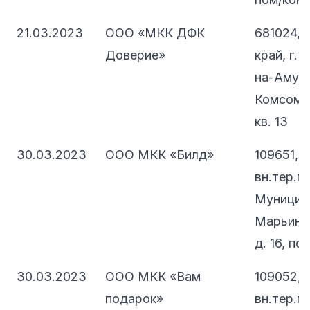
21.03.2023
ООО «МКК ДФК
681024, 
Доверие»
край, г.
на-Амуре
Комсомол
кв. 13
30.03.2023
ООО МКК «Билд»
109651, 
вн.тер.г.
Муницип
Марьино,
д. 16, по
30.03.2023
ООО МКК «Вам
109052, 
подарок»
вн.тер.г.