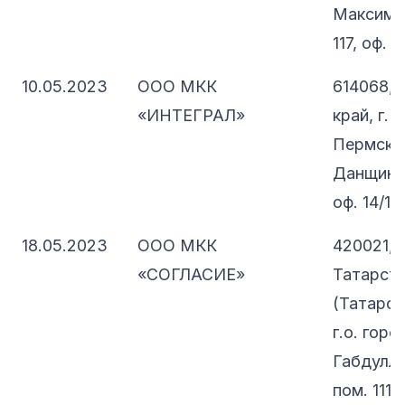
Максима 
117, оф. 
10.05.2023
ООО МКК
614068, 
«ИНТЕГРАЛ»
край, г. 
Пермский
Данщина,
оф. 14/1
18.05.2023
ООО МКК
420021, 
«СОГЛАСИЕ»
Татарст
(Татарста
г.о. горо
Габдуллы 
пом. 1117