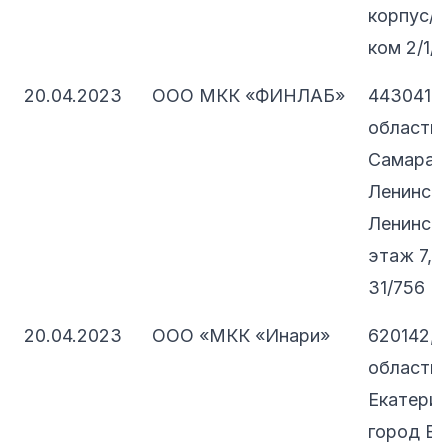
корпус/с
ком 2/1/1
20.04.2023
ООО МКК «ФИНЛАБ»
443041, 
область, 
Самара, 
Ленински
Ленинская
этаж 7, 
31/756
20.04.2023
ООО «МКК «Инари»
620142, 
область, 
Екатеринб
город Ек