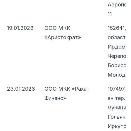
Аэропорт
11
19.01.2023
ООО МКК
162641, 
«Аристократ»
область, 
Ирдоматс
Черепове
Борисово
Молодежн
23.01.2023
ООО МКК «Рахат
107497, 
Финанс»
вн.тер.г.
муниципа
Гольянов
Иркутская