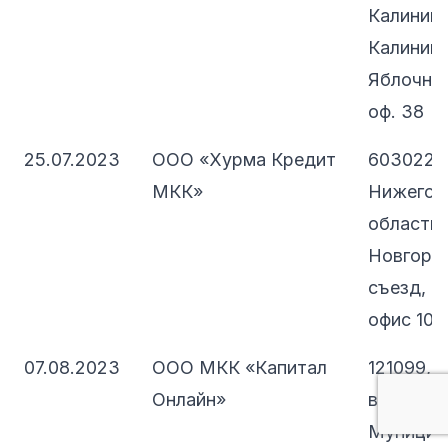
Калининг
Калининг
Яблочная,
оф. 38
25.07.2023
ООО «Хурма Кредит
603022,
МКК»
Нижегор
область,
Новгород
съезд, д
офис 103
07.08.2023
ООО МКК «Капитал
121099, 
Онлайн»
вн.тер.г.
Муницип