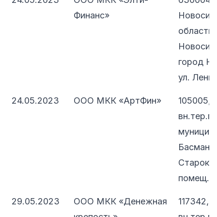
Финанс»
Новосиб
область, 
Новосиби
город Но
ул. Ленина
24.05.2023
ООО МКК «АртФин»
105005, 
вн.тер.г.
муниципа
Басманны
Старокир
помещ. 1
29.05.2023
ООО МКК «Денежная
117342, 
крепость»
вн.тер.г.