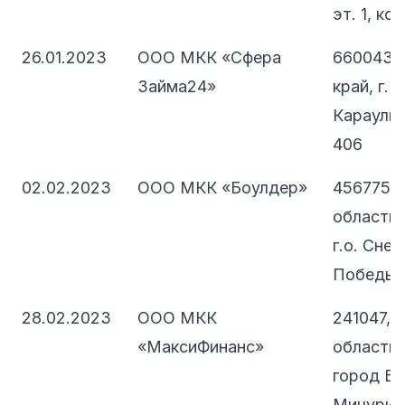
эт. 1, ко
26.01.2023
ООО МКК «Сфера
660043,
Займа24»
край, г. 
Караульна
406
02.02.2023
ООО МКК «Боулдер»
456775, 
область,
г.о. Снеж
Победы, д
28.02.2023
ООО МКК
241047, 
«МаксиФинанс»
область, 
город Бр
Мичурина