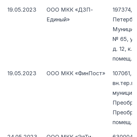
19.05.2023
ООО МКК «ДЗП-
197374, 
Единый»
Петербург
Муницип
№ 65, ул
д. 12, к. 
помещ. 5
19.05.2023
ООО МКК «ФинПост»
107061, 
вн.тер.г.
муниципа
Преображ
Преображ
помещ. 
24.05.2023
ООО МКК «ЭлТи-
630004,