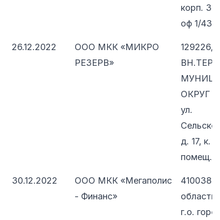
корп. 3, 
оф 1/43А
26.12.2022
ООО МКК «МИКРО
129226, 
РЕЗЕРВ»
ВН.ТЕР.Г
МУНИЦ
ОКРУГ 
ул.
Сельскох
д. 17, к. 1
помещ. 1
30.12.2022
ООО МКК «Мегаполис
410038, 
- Финанс»
область,
г.о. горо