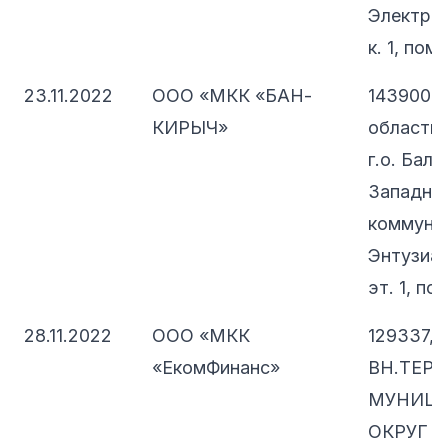
Электрол
к. 1, пом.
23.11.2022
ООО «МКК «БАН-
143900, 
КИРЫЧ»
область,
г.о. Бала
Западна
коммунал
Энтузиас
эт. 1, пом
28.11.2022
ООО «МКК
129337, 
«ЕкомФинанс»
ВН.ТЕР.Г
МУНИЦ
ОКРУГ