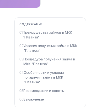
СОДЕРЖАНИЕ
01
Преимущества займов в МКК
"Платиза"
02
Условия получения займа в МКК
"Платиза”
03
Процедура получения займа в
МКК "Платиза”
04
Особенности и условия
погашения займа в МКК
"Платиза"
05
Рекомендации и советы
06
Заключение