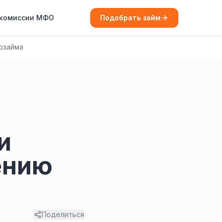
 комиссии МФО
Подобрать займ
озайма
и
ению
Поделиться