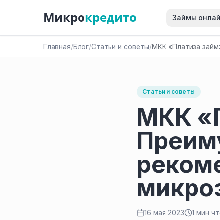
Микро
кредито
Займы онла
Главная
/
Блог
/
Статьи и советы
/
МКК «Платиза займ
Статьи и советы
МКК «П
Преиму
реком
микро
16 мая 2023
1 мин ч