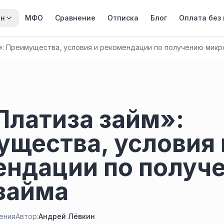
йн
МФО
Сравнение
Отписка
Блог
Оплата без
»: Преимущества, условия и рекомендации по получению микр
латиза займ»:
щества, условия 
ендации по получ
займа
тения
Автор:
Андрей Лёвкин