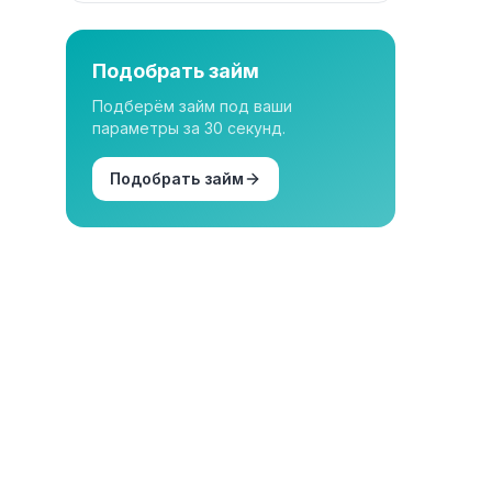
Подобрать займ
Подберём займ под ваши
параметры за 30 секунд.
Подобрать займ