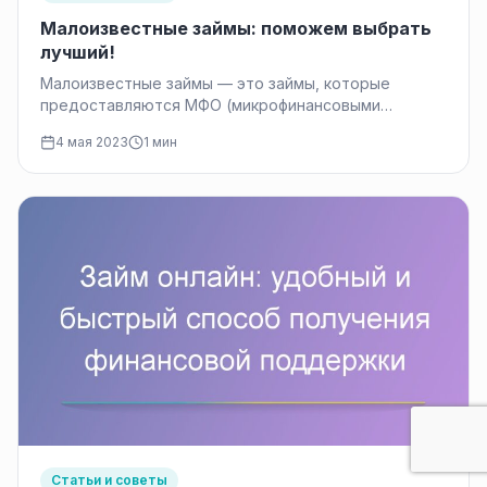
Малоизвестные займы: поможем выбрать
лучший!
Малоизвестные займы — это займы, которые
предоставляются МФО (микрофинансовыми
организациями) или другими кредитными
4 мая 2023
1 мин
организациями, которые не так широко…
Статьи и советы