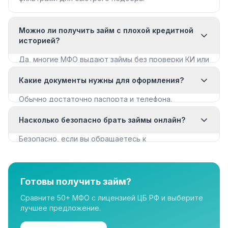
Можно ли получить займ с плохой кредитной
историей?
Да, многие МФО выдают займы без проверки КИ или
с мягкими требованиями. Смотрите раздел «Займы
Какие документы нужны для оформления?
с плохой КИ».
Обычно достаточно паспорта и телефона.
Некоторые МФО запрашивают дополнительные
Насколько безопасно брать займы онлайн?
документы для крупных сумм.
Безопасно, если вы обращаетесь к
лицензированным МФО из реестра ЦБ РФ. Все
организации в нашем каталоге имеют лицензию.
Готовы получить займ?
Сравните 50+ МФО с лицензией ЦБ РФ и выберите
лучшее предложение.