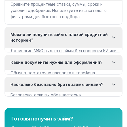
Сравните процентные ставки, суммы, сроки и
условия одобрения. Используйте наш каталог с
фильтрами для быстрого подбора.
Можно ли получить займ с плохой кредитной
историей?
Да, многие МФО выдают займы без проверки КИ или
с мягкими требованиями. Смотрите раздел «Займы
Какие документы нужны для оформления?
с плохой КИ».
Обычно достаточно паспорта и телефона.
Некоторые МФО запрашивают дополнительные
Насколько безопасно брать займы онлайн?
документы для крупных сумм.
Безопасно, если вы обращаетесь к
лицензированным МФО из реестра ЦБ РФ. Все
организации в нашем каталоге имеют лицензию.
Готовы получить займ?