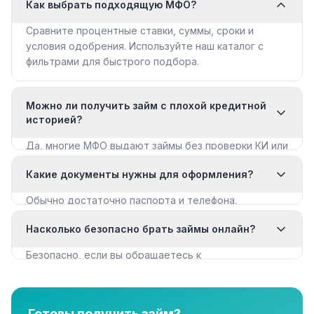
Как выбрать подходящую МФО?
Сравните процентные ставки, суммы, сроки и
условия одобрения. Используйте наш каталог с
фильтрами для быстрого подбора.
Можно ли получить займ с плохой кредитной
историей?
Да, многие МФО выдают займы без проверки КИ или
с мягкими требованиями. Смотрите раздел «Займы
Какие документы нужны для оформления?
с плохой КИ».
Обычно достаточно паспорта и телефона.
Некоторые МФО запрашивают дополнительные
Насколько безопасно брать займы онлайн?
документы для крупных сумм.
Безопасно, если вы обращаетесь к
лицензированным МФО из реестра ЦБ РФ. Все
организации в нашем каталоге имеют лицензию.
Готовы получить займ?