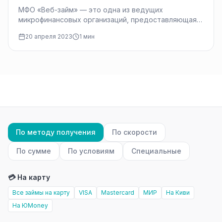
МФО «Веб-займ» — это одна из ведущих
микрофинансовых организаций, предоставляющая
услуги онлайн-займов на территории России и
20 апреля 2023
1 мин
других стран…
По методу получения
По скорости
По сумме
По условиям
Специальные
💳 На карту
Все займы на карту
VISA
Mastercard
МИР
На Киви
На ЮMoney