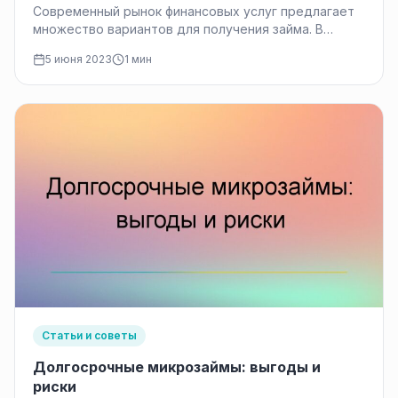
платного сервиса по подбору займов.
Современный рынок финансовых услуг предлагает
множество вариантов для получения займа. В
условиях быстро меняющейся экономической
5 июня 2023
1 мин
ситуации и повышенной…
Статьи и советы
Долгосрочные микрозаймы: выгоды и
риски