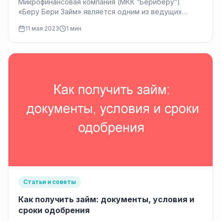
Микрофинансовая компания (МКК “Бериберу”)
«Беру Бери Займ» является одним из ведущих
участников рынка микрозаймов в России. Она
11 мая 2023
1 мин
предоставляет…
Статьи и советы
Как получить займ: документы, условия и
сроки одобрения