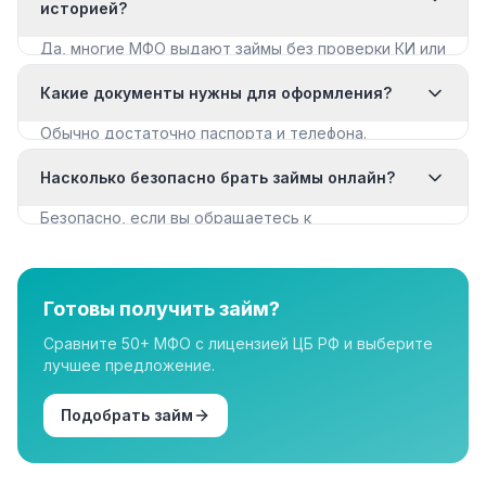
историей?
Да, многие МФО выдают займы без проверки КИ или
с мягкими требованиями. Смотрите раздел «Займы
Какие документы нужны для оформления?
с плохой КИ».
Обычно достаточно паспорта и телефона.
Некоторые МФО запрашивают дополнительные
Насколько безопасно брать займы онлайн?
документы для крупных сумм.
Безопасно, если вы обращаетесь к
лицензированным МФО из реестра ЦБ РФ. Все
организации в нашем каталоге имеют лицензию.
Готовы получить займ?
Сравните 50+ МФО с лицензией ЦБ РФ и выберите
лучшее предложение.
Подобрать займ