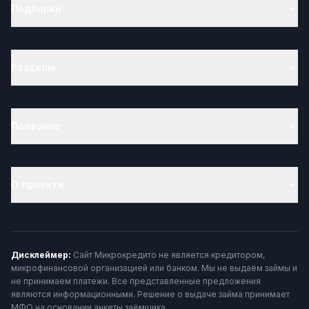
Подборки
Разделы
Полезное
О проекте
Дисклеймер:
Сайт Микрокредито не является кредитором,
микрофинансовой организацией или банком. Мы не выдаём займы и
не принимаем платежи. Все представленные предложения
являются информационными. Решение о выдаче займа принимает
МФО на основании анкеты заёмщика.