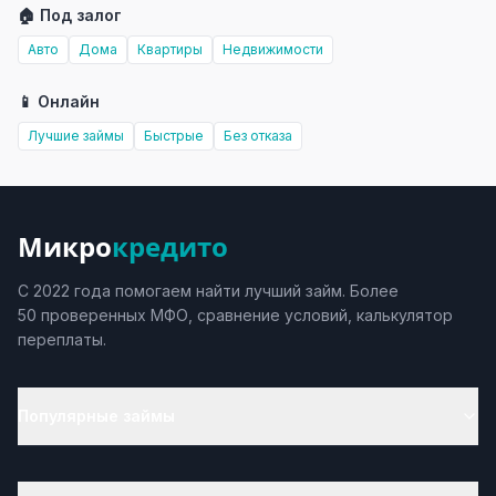
🏠 Под залог
Авто
Дома
Квартиры
Недвижимости
📱 Онлайн
Лучшие займы
Быстрые
Без отказа
Микро
кредито
С 2022 года помогаем найти лучший займ. Более
50 проверенных МФО, сравнение условий, калькулятор
переплаты.
Популярные займы