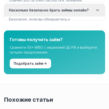
Обычно достаточно паспорта и телефона.
Некоторые МФО запрашивают дополнительные
Насколько безопасно брать займы онлайн?
документы для крупных сумм.
Безопасно, если вы обращаетесь к
лицензированным МФО из реестра ЦБ РФ. Все
организации в нашем каталоге имеют лицензию.
Готовы получить займ?
Сравните 50+ МФО с лицензией ЦБ РФ и выберите
лучшее предложение.
Подобрать займ
Похожие статьи