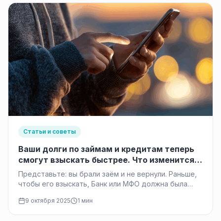
Статьи и советы
Ваши долги по займам и кредитам теперь
смогут взыскать быстрее. Что изменится с
1 ноября
Представьте: вы брали заём и не вернули. Раньше,
чтобы его взыскать, Банк или МФО должна была
подать на…
9 октября 2025
1 мин