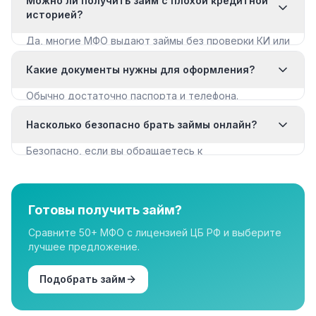
Можно ли получить займ с плохой кредитной
историей?
Да, многие МФО выдают займы без проверки КИ или
с мягкими требованиями. Смотрите раздел «Займы
Какие документы нужны для оформления?
с плохой КИ».
Обычно достаточно паспорта и телефона.
Некоторые МФО запрашивают дополнительные
Насколько безопасно брать займы онлайн?
документы для крупных сумм.
Безопасно, если вы обращаетесь к
лицензированным МФО из реестра ЦБ РФ. Все
организации в нашем каталоге имеют лицензию.
Готовы получить займ?
Сравните 50+ МФО с лицензией ЦБ РФ и выберите
лучшее предложение.
Подобрать займ