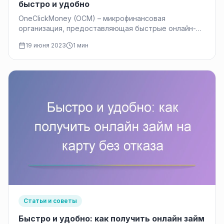
быстро и удобно
OneClickMoney (OCM) – микрофинансовая
организация, предоставляющая быстрые онлайн-
займы на карту. В 2024 году сервис продолжает
19 июня 2023
1 мин
работать, но изменились условия…
Статьи и советы
Быстро и удобно: как получить онлайн займ