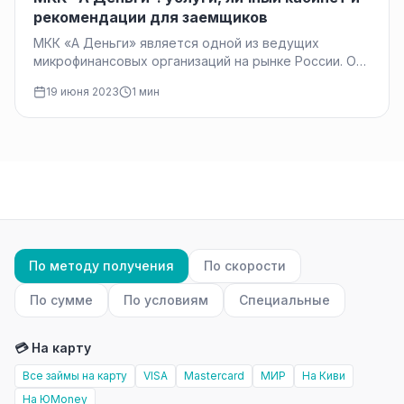
рекомендации для заемщиков
МКК «А Деньги» является одной из ведущих
микрофинансовых организаций на рынке России. Она
предоставляет широкий спектр финансовых услуг…
19 июня 2023
1 мин
По методу получения
По скорости
По сумме
По условиям
Специальные
💳 На карту
Все займы на карту
VISA
Mastercard
МИР
На Киви
На ЮMoney