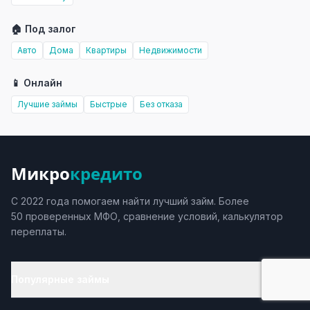
🏠 Под залог
Авто
Дома
Квартиры
Недвижимости
📱 Онлайн
Лучшие займы
Быстрые
Без отказа
Микро
кредито
С 2022 года помогаем найти лучший займ. Более
50 проверенных МФО, сравнение условий, калькулятор
переплаты.
Популярные займы