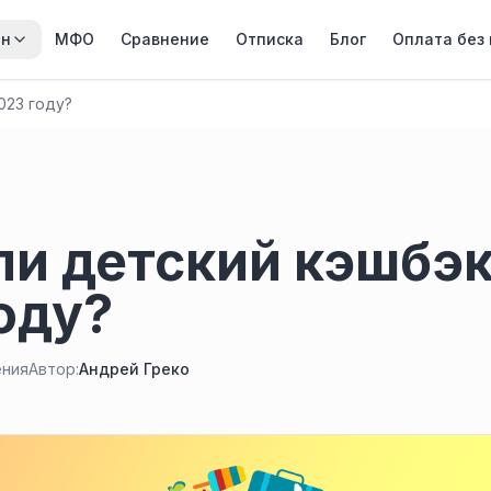
йн
МФО
Сравнение
Отписка
Блог
Оплата без
023 году?
ли детский кэшбэк
оду?
ения
Автор:
Андрей Греко