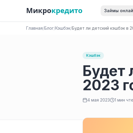
Микро
кредито
Займы онла
Главная
/
Блог
/
Кэшбэк
/
Будет ли детский кэшбэк в 2
Кэшбэк
Будет 
2023 г
4 мая 2023
1 мин чт