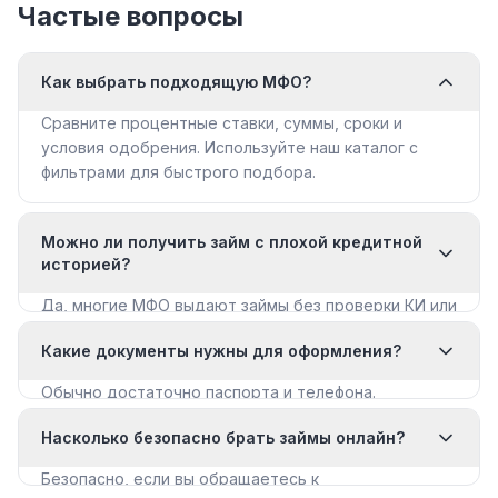
Частые вопросы
Как выбрать подходящую МФО?
Сравните процентные ставки, суммы, сроки и
условия одобрения. Используйте наш каталог с
фильтрами для быстрого подбора.
Можно ли получить займ с плохой кредитной
историей?
Да, многие МФО выдают займы без проверки КИ или
с мягкими требованиями. Смотрите раздел «Займы
Какие документы нужны для оформления?
с плохой КИ».
Обычно достаточно паспорта и телефона.
Некоторые МФО запрашивают дополнительные
Насколько безопасно брать займы онлайн?
документы для крупных сумм.
Безопасно, если вы обращаетесь к