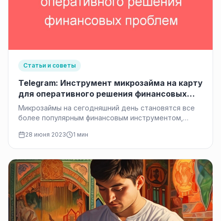
Статьи и советы
Telegram: Инструмент микрозайма на карту
для оперативного решения финансовых
проблем
Микрозаймы на сегодняшний день становятся все
более популярным финансовым инструментом,
предоставляющим возможность быстро и удобно
28 июня 2023
1 мин
получить небольшую сумму…