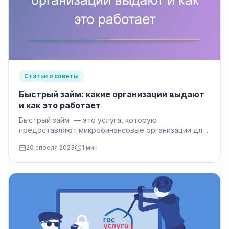
Статьи и советы
Быстрый займ: какие организации выдают
и как это работает
Быстрый займ — это услуга, которую
предоставляют микрофинансовые организации для
получения мгновенных денежных средств на
20 апреля 2023
1 мин
короткий период времени.…