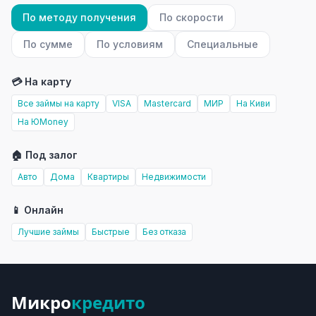
По методу получения
По скорости
По сумме
По условиям
Специальные
💳 На карту
Все займы на карту
VISA
Mastercard
МИР
На Киви
На ЮMoney
🏠 Под залог
Авто
Дома
Квартиры
Недвижимости
📱 Онлайн
Лучшие займы
Быстрые
Без отказа
Микро
кредито