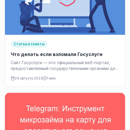
Статьи и советы
Что делать если взломали Госуслуги
Сайт Госуслуги — это официальный веб-портал,
предоставляемый государственными органами для
предоставления гражданам и организациям
24 августа 2023
1 мин
доступа к электронным госуслугам…