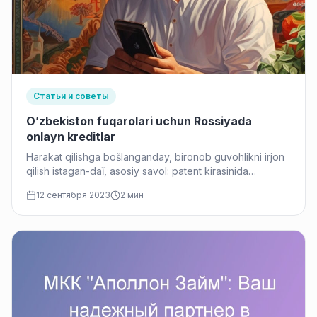
Статьи и советы
O’zbekiston fuqarolari uchun Rossiyada
onlayn kreditlar
Harakat qilishga bošlanganday, bironob guvohlikni irjon
qilish istagan-daĭ, asosiy savol: patent kirasinida
hažratlarning hažmiga qanday qišish buliši mumkin?…
12 сентября 2023
2 мин