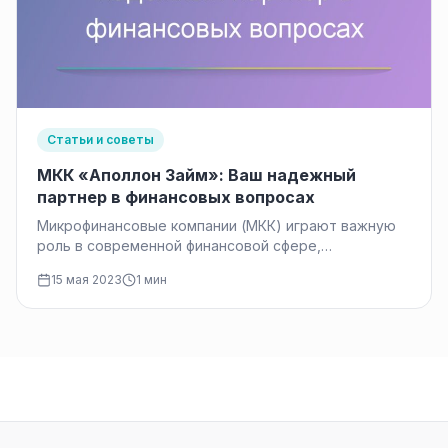
Статьи и советы
МКК «Аполлон Займ»: Ваш надежный
партнер в финансовых вопросах
Микрофинансовые компании (МКК) играют важную
роль в современной финансовой сфере,
предоставляя доступные и гибкие финансовые
15 мая 2023
1 мин
решения для множества…