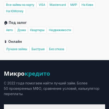
Все займы на карту
VISA
Mastercard
МИР
На Киви
На ЮMoney
🏠 Под залог
Авто
Дома
Квартиры
Недвижимости
📱 Онлайн
Лучшие займы
Быстрые
Без отказа
Микро
кредито
С 2022 года помогаем найти лучший займ. Более
50 проверенных МФО, сравнение условий, калькулятор
переплаты.