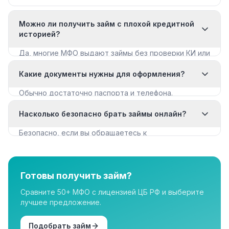
Можно ли получить займ с плохой кредитной
историей?
Да, многие МФО выдают займы без проверки КИ или
с мягкими требованиями. Смотрите раздел «Займы
Какие документы нужны для оформления?
с плохой КИ».
Обычно достаточно паспорта и телефона.
Некоторые МФО запрашивают дополнительные
Насколько безопасно брать займы онлайн?
документы для крупных сумм.
Безопасно, если вы обращаетесь к
лицензированным МФО из реестра ЦБ РФ. Все
организации в нашем каталоге имеют лицензию.
Готовы получить займ?
Сравните 50+ МФО с лицензией ЦБ РФ и выберите
лучшее предложение.
Подобрать займ