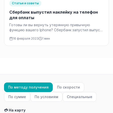
Статьи и советы
Сбербанк выпустил наклейку на телефон
для оплаты
Готовы ли вы вернуть утерянную привычную
функцию вашего Iphone? Сбербанк запустил выпуск
наклеек для оплаты, вы теперь можете оплачивать
16 февраля 2023
1 мин
покупки простым…
По методу получения
По скорости
По сумме
По условиям
Специальные
💳 На карту