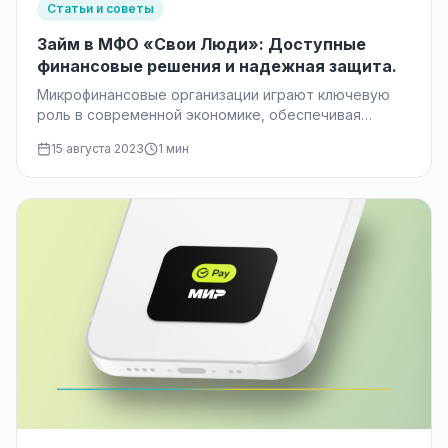
Статьи и советы
Займ в MФО «Свои Люди»: Доступные
финансовые решения и надежная защита.
Микрофинансовые организации играют ключевую
роль в современной экономике, обеспечивая
доступ к финансовым ресурсам для малого и
15 августа 2023
1 мин
среднего бизнеса,…