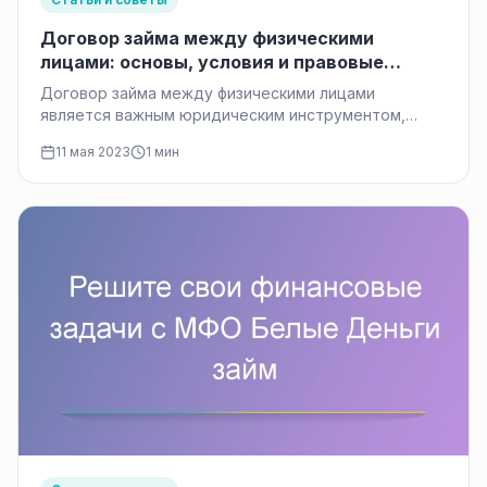
Договор займа между физическими
лицами: основы, условия и правовые
аспекты
Договор займа между физическими лицами
является важным юридическим инструментом,
который широко применяется в повседневной
11 мая 2023
1 мин
жизни. Он позволяет одному…