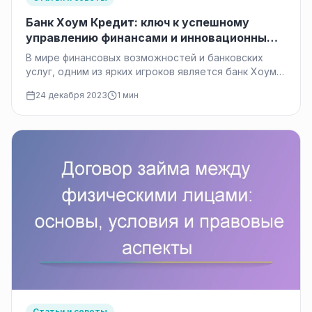
Банк Хоум Кредит: ключ к успешному
управлению финансами и инновационным
возможностям
В мире финансовых возможностей и банковских
услуг, одним из ярких игроков является банк Хоум
Кредит. С его появлением…
24 декабря 2023
1 мин
Статьи и советы