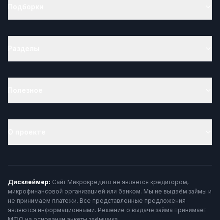
Подборки
Разделы
Полезное
О проекте
Дисклеймер:
Сайт Микрокредито не является кредитором,
микрофинансовой организацией или банком. Мы не выдаём займы и
не принимаем платежи. Все представленные предложения
являются информационными. Решение о выдаче займа принимает
МФО на основании анкеты заёмщика.