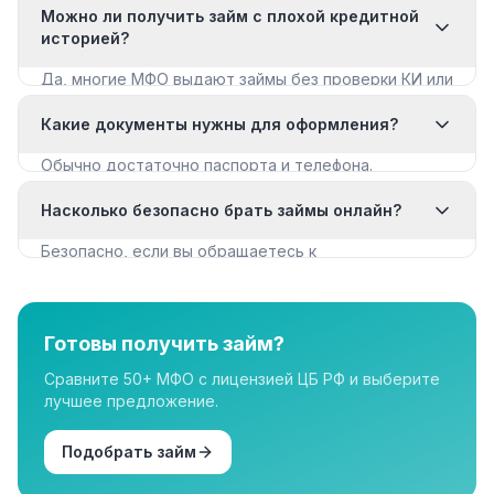
Можно ли получить займ с плохой кредитной
историей?
Да, многие МФО выдают займы без проверки КИ или
с мягкими требованиями. Смотрите раздел «Займы
Какие документы нужны для оформления?
с плохой КИ».
Обычно достаточно паспорта и телефона.
Некоторые МФО запрашивают дополнительные
Насколько безопасно брать займы онлайн?
документы для крупных сумм.
Безопасно, если вы обращаетесь к
лицензированным МФО из реестра ЦБ РФ. Все
организации в нашем каталоге имеют лицензию.
Готовы получить займ?
Сравните 50+ МФО с лицензией ЦБ РФ и выберите
лучшее предложение.
Подобрать займ