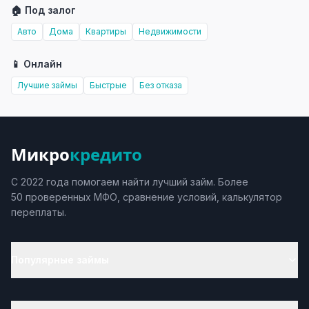
🏠 Под залог
Авто
Дома
Квартиры
Недвижимости
📱 Онлайн
Лучшие займы
Быстрые
Без отказа
Микро
кредито
С 2022 года помогаем найти лучший займ. Более
50 проверенных МФО, сравнение условий, калькулятор
переплаты.
Популярные займы