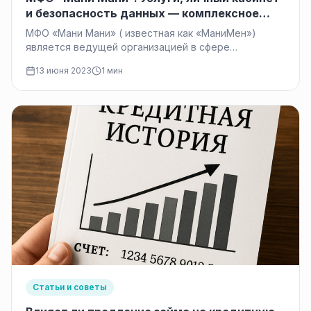
и безопасность данных — комплексное
решение для удобного финансового опыта
МФО «Мани Мани» ( известная как «МаниМен»)
является ведущей организацией в сфере
микрофинансирования. Она предлагает широкий
13 июня 2023
1 мин
спектр услуг,…
Статьи и советы