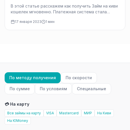
В этой статье расскажем как получить Займ на киви
кошелек мгновенно. Платежная система стала
давно популярна. Популярность связана…
17 января 2023
1 мин
По методу получения
По скорости
По сумме
По условиям
Специальные
💳 На карту
Все займы на карту
VISA
Mastercard
МИР
На Киви
На ЮMoney