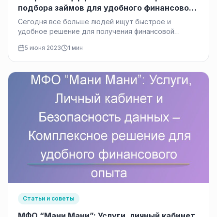
подбора займов для удобного финансового
решения
Сегодня все больше людей ищут быстрое и
удобное решение для получения финансовой
поддержки. В условиях активного развития
5 июня 2023
1 мин
финансовых…
Статьи и советы
МФО “Мани Мани”: Услуги, личный кабинет