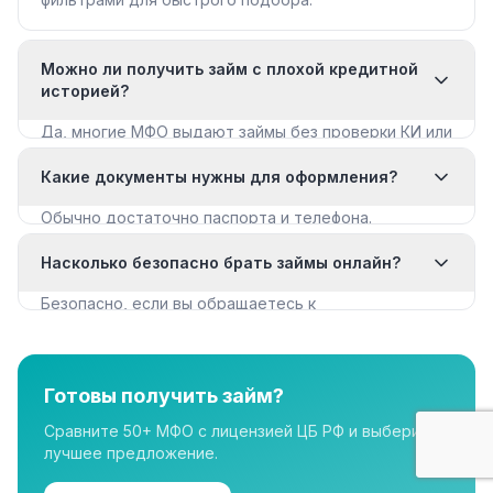
Можно ли получить займ с плохой кредитной
историей?
Да, многие МФО выдают займы без проверки КИ или
с мягкими требованиями. Смотрите раздел «Займы
Какие документы нужны для оформления?
с плохой КИ».
Обычно достаточно паспорта и телефона.
Некоторые МФО запрашивают дополнительные
Насколько безопасно брать займы онлайн?
документы для крупных сумм.
Безопасно, если вы обращаетесь к
лицензированным МФО из реестра ЦБ РФ. Все
организации в нашем каталоге имеют лицензию.
Готовы получить займ?
Сравните 50+ МФО с лицензией ЦБ РФ и выберите
лучшее предложение.