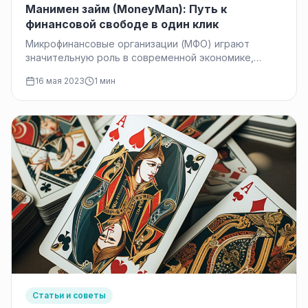
Манимен займ (MoneyMan): Путь к
финансовой свободе в один клик
Микрофинансовые организации (МФО) играют
значительную роль в современной экономике,
предоставляя доступ к финансовым услугам для
16 мая 2023
1 мин
малого и среднего…
Статьи и советы