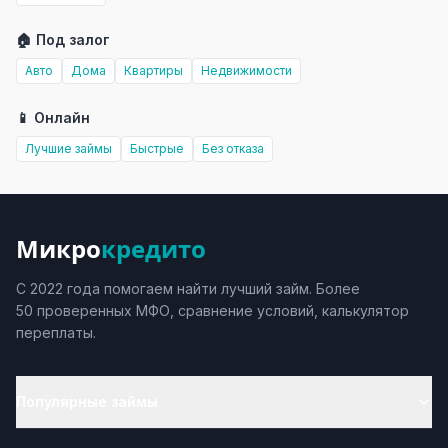
🏠 Под залог
Авто
Дома
Квартиры
Недвижимости
📱 Онлайн
Лучшие займы
Быстрые
Без отказа
Микро
кредито
С 2022 года помогаем найти лучший займ. Более
50 проверенных МФО, сравнение условий, калькулятор
переплаты.
Популярные займы