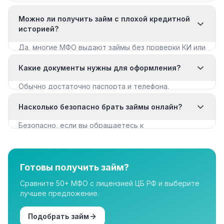
Можно ли получить займ с плохой кредитной
историей?
Да, многие МФО выдают займы без проверки КИ или
с мягкими требованиями. Смотрите раздел «Займы
Какие документы нужны для оформления?
с плохой КИ».
Обычно достаточно паспорта и телефона.
Некоторые МФО запрашивают дополнительные
Насколько безопасно брать займы онлайн?
документы для крупных сумм.
Безопасно, если вы обращаетесь к
лицензированным МФО из реестра ЦБ РФ. Все
организации в нашем каталоге имеют лицензию.
Готовы получить займ?
Сравните 50+ МФО с лицензией ЦБ РФ и выберите
лучшее предложение.
Подобрать займ