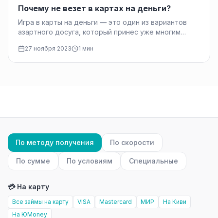
Почему не везет в картах на деньги?
Игра в карты на деньги — это один из вариантов
азартного досуга, который принес уже многим
людям удачу…
27 ноября 2023
1 мин
По методу получения
По скорости
По сумме
По условиям
Специальные
💳 На карту
Все займы на карту
VISA
Mastercard
МИР
На Киви
На ЮMoney