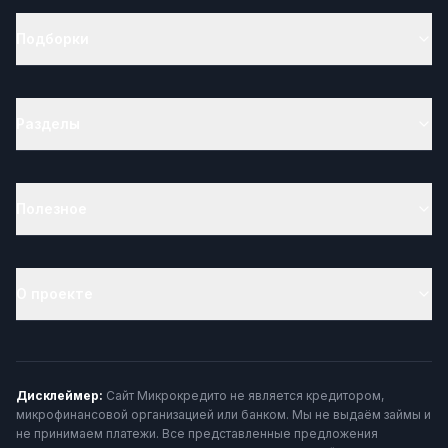
Подборки
Разделы
Полезное
О проекте
Дисклеймер:
Сайт Микрокредито не является кредитором,
микрофинансовой организацией или банком. Мы не выдаём займы и
не принимаем платежи. Все представленные предложения