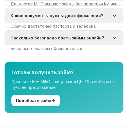
Да, многие МФО выдают займы без проверки КИ или
с мягкими требованиями. Смотрите раздел «Займы
Какие документы нужны для оформления?
с плохой КИ».
Обычно достаточно паспорта и телефона.
Некоторые МФО запрашивают дополнительные
Насколько безопасно брать займы онлайн?
документы для крупных сумм.
Безопасно, если вы обращаетесь к
лицензированным МФО из реестра ЦБ РФ. Все
организации в нашем каталоге имеют лицензию.
Готовы получить займ?
Сравните 50+ МФО с лицензией ЦБ РФ и выберите
лучшее предложение.
Подобрать займ