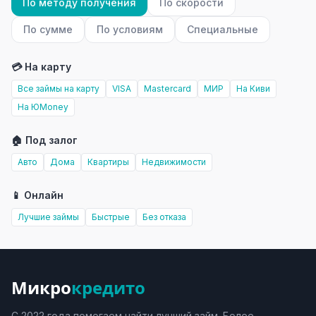
По методу получения
По скорости
По сумме
По условиям
Специальные
💳 На карту
Все займы на карту
VISA
Mastercard
МИР
На Киви
На ЮMoney
🏠 Под залог
Авто
Дома
Квартиры
Недвижимости
📱 Онлайн
Лучшие займы
Быстрые
Без отказа
Микро
кредито
С 2022 года помогаем найти лучший займ. Более