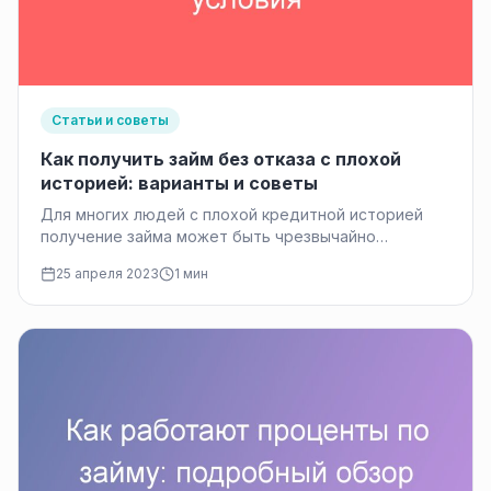
Статьи и советы
Как получить займ без отказа с плохой
историей: варианты и советы
Для многих людей с плохой кредитной историей
получение займа может быть чрезвычайно
трудным. Традиционные кредитные учреждения
25 апреля 2023
1 мин
могут отказать…