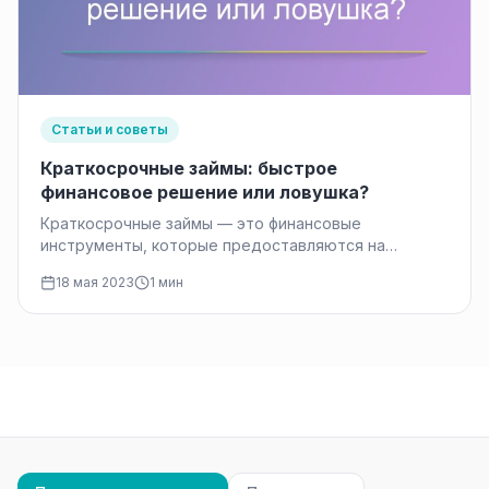
Статьи и советы
Краткосрочные займы: быстрое
финансовое решение или ловушка?
Краткосрочные займы — это финансовые
инструменты, которые предоставляются на
короткий период времени с целью покрытия
18 мая 2023
1 мин
временных финансовых потребностей.…