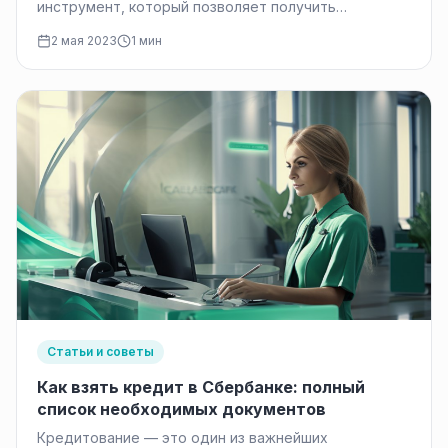
инструмент, который позволяет получить
необходимое количество денег на срок до
2 мая 2023
1 мин
нескольких…
Статьи и советы
Как взять кредит в Сбербанке: полный
список необходимых документов
Кредитование — это один из важнейших