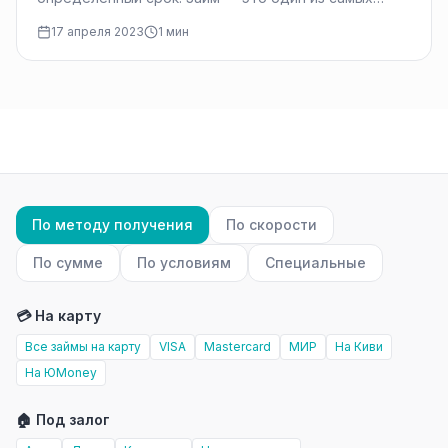
быстрых и…
17 апреля 2023
1 мин
По методу получения
По скорости
По сумме
По условиям
Специальные
💳 На карту
Все займы на карту
VISA
Mastercard
МИР
На Киви
На ЮMoney
🏠 Под залог