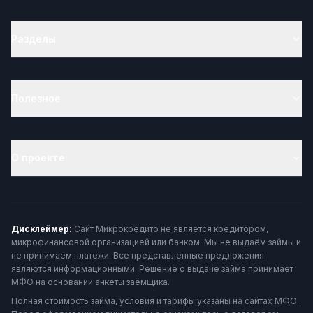
Разделы
Полезное
О проекте
Дисклеймер:
Сайт Микрокредито не является кредитором,
микрофинансовой организацией или банком. Мы не выдаём займы и
не принимаем платежи. Все представленные предложения
являются информационными. Решение о выдаче займа принимает
МФО на основании анкеты заёмщика.
Полная стоимость займа, условия и тарифы указаны на сайтах МФО.