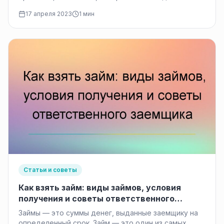
году. С момента своего появления, компания…
17 апреля 2023
1 мин
Статьи и советы
Как взять займ: виды займов, условия
получения и советы ответственного
заемщика
Займы — это суммы денег, выданные заемщику на
определенный срок. Займ — это один из самых