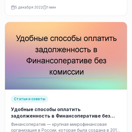
перспективными. Поэтому сравнить карту «Халва»…
5 декабря 2022
1 мин
Статьи и советы
Удобные способы оплатить
задолженность в Финансоперативе без
комиссии
Финансоператив — крупная микрофинансовая
организация в России, которая была создана в 2011