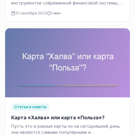
инструментов современной финансовой системы,
позволяющий людям реализовать различные
12 сентября 2023
1 мин
финансовые цели, будь то…
Статьи и советы
Карта «Халва» или карта «Польза»?
Пусть это и разные карты но на сегодняшний день
они являются самыми популярными и