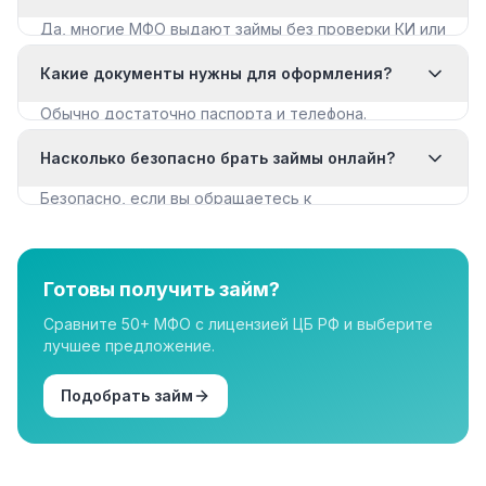
Да, многие МФО выдают займы без проверки КИ или
с мягкими требованиями. Смотрите раздел «Займы
Какие документы нужны для оформления?
с плохой КИ».
Обычно достаточно паспорта и телефона.
Некоторые МФО запрашивают дополнительные
Насколько безопасно брать займы онлайн?
документы для крупных сумм.
Безопасно, если вы обращаетесь к
лицензированным МФО из реестра ЦБ РФ. Все
организации в нашем каталоге имеют лицензию.
Готовы получить займ?
Сравните 50+ МФО с лицензией ЦБ РФ и выберите
лучшее предложение.
Подобрать займ