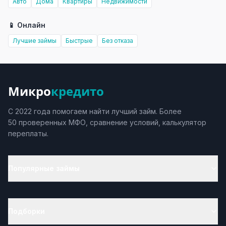
Авто
Дома
Квартиры
Недвижимости
📱 Онлайн
Лучшие займы
Быстрые
Без отказа
Микро
кредито
С 2022 года помогаем найти лучший займ. Более
50 проверенных МФО, сравнение условий, калькулятор
переплаты.
Популярные займы
Подборки