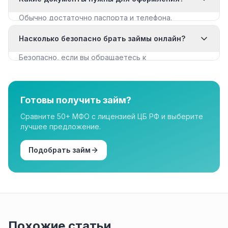
с плохой КИ».
Обычно достаточно паспорта и телефона.
Некоторые МФО запрашивают дополнительные
Насколько безопасно брать займы онлайн?
документы для крупных сумм.
Безопасно, если вы обращаетесь к
лицензированным МФО из реестра ЦБ РФ. Все
организации в нашем каталоге имеют лицензию.
Готовы получить займ?
Сравните 50+ МФО с лицензией ЦБ РФ и выберите
лучшее предложение.
Подобрать займ
Похожие статьи