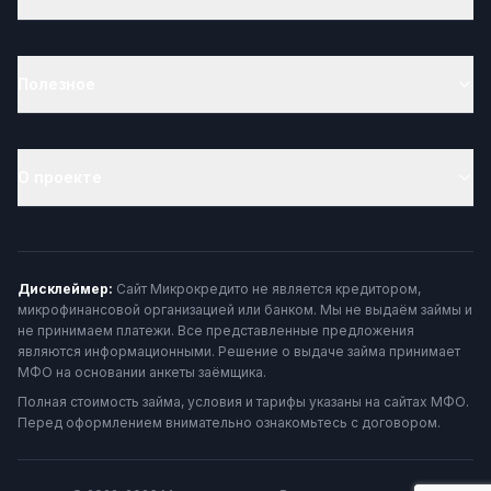
Полезное
О проекте
Дисклеймер:
Сайт Микрокредито не является кредитором,
микрофинансовой организацией или банком. Мы не выдаём займы и
не принимаем платежи. Все представленные предложения
являются информационными. Решение о выдаче займа принимает
МФО на основании анкеты заёмщика.
Полная стоимость займа, условия и тарифы указаны на сайтах МФО.
Перед оформлением внимательно ознакомьтесь с договором.