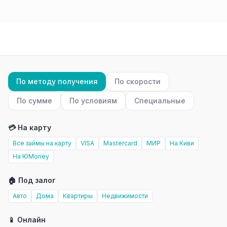
По методу получения
По скорости
По сумме
По условиям
Специальные
💳 На карту
Все займы на карту
VISA
Mastercard
МИР
На Киви
На ЮMoney
🏠 Под залог
Авто
Дома
Квартиры
Недвижимости
📱 Онлайн