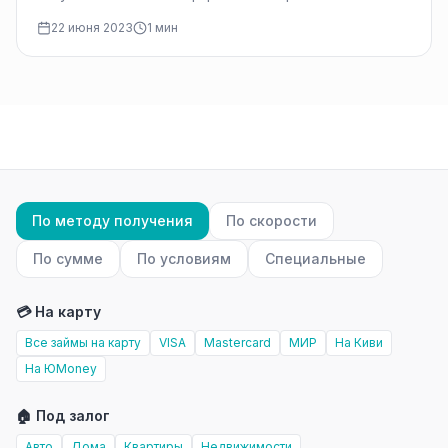
современном мире, где микрозаймы стали
22 июня 2023
1 мин
популярным способом решения…
По методу получения
По скорости
По сумме
По условиям
Специальные
💳 На карту
Все займы на карту
VISA
Mastercard
МИР
На Киви
На ЮMoney
🏠 Под залог
Авто
Дома
Квартиры
Недвижимости