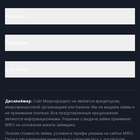
Разделы
Полезное
О проекте
Дисклеймер:
Сайт Микрокредито не является кредитором,
микрофинансовой организацией или банком. Мы не выдаём займы и
не принимаем платежи. Все представленные предложения
являются информационными. Решение о выдаче займа принимает
МФО на основании анкеты заёмщика.
Полная стоимость займа, условия и тарифы указаны на сайтах МФО.
Перед оформлением внимательно ознакомьтесь с договором.