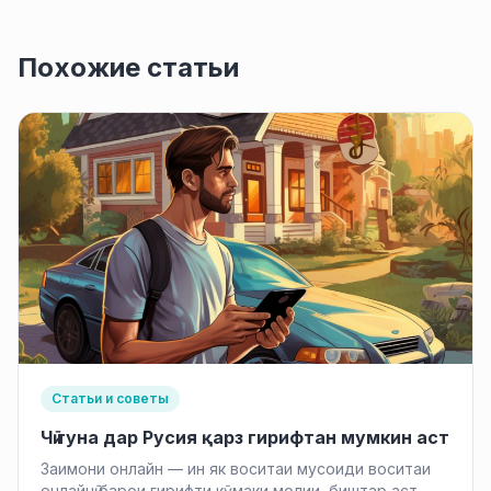
Похожие статьи
Статьи и советы
Чӣ гуна дар Русия қарз гирифтан мумкин аст
Заимони онлайн — ин як воситаи мусоиди воситаи
онлайнӣ барои гирифти кӯмаки молии, биштар аст,