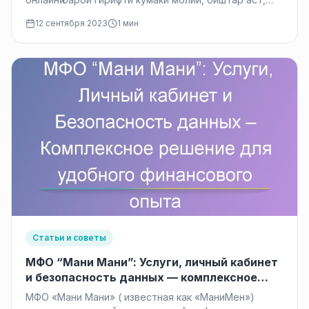
дар ҳолатҳои зиндагии…
12 сентября 2023
1 мин
Статьи и советы
МФО “Мани Мани”: Услуги, личный кабинет
и безопасность данных — комплексное
решение для удобного финансового опыта
МФО «Мани Мани» ( известная как «МаниМен»)