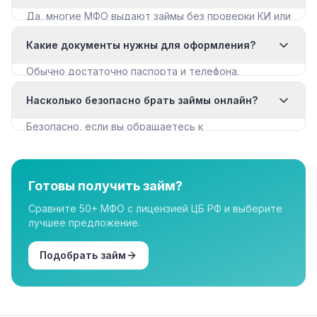
Да, многие МФО выдают займы без проверки КИ или
с мягкими требованиями. Смотрите раздел «Займы
Какие документы нужны для оформления?
с плохой КИ».
Обычно достаточно паспорта и телефона.
Некоторые МФО запрашивают дополнительные
Насколько безопасно брать займы онлайн?
документы для крупных сумм.
Безопасно, если вы обращаетесь к
лицензированным МФО из реестра ЦБ РФ. Все
организации в нашем каталоге имеют лицензию.
Готовы получить займ?
Сравните 50+ МФО с лицензией ЦБ РФ и выберите
лучшее предложение.
Подобрать займ