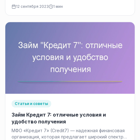
позволяющий людям реализовать различные
12 сентября 2023
1 мин
финансовые цели, будь то…
Статьи и советы
Займ Кредит 7: отличные условия и
удобство получения
МФО «Кредит 7» (Credit7) — надежная финансовая
организация, которая предлагает широкий спектр