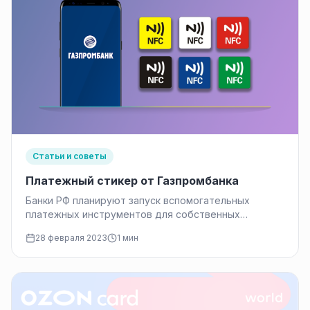
Статьи и советы
Платежный стикер от Газпромбанка
Банки РФ планируют запуск вспомогательных
платежных инструментов для собственных
клиентов. После громкого ухода Apple Pay
28 февраля 2023
1 мин
пользователи остались без…