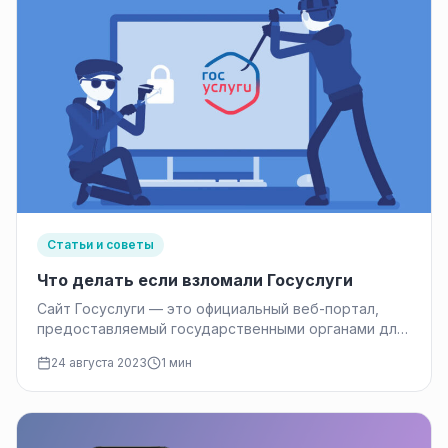
Статьи и советы
Что делать если взломали Госуслуги
Сайт Госуслуги — это официальный веб-портал,
предоставляемый государственными органами для
предоставления гражданам и организациям
24 августа 2023
1 мин
доступа к электронным госуслугам…