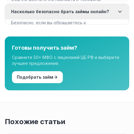
Некоторые МФО запрашивают дополнительные
Насколько безопасно брать займы онлайн?
документы для крупных сумм.
Безопасно, если вы обращаетесь к
лицензированным МФО из реестра ЦБ РФ. Все
организации в нашем каталоге имеют лицензию.
Готовы получить займ?
Сравните 50+ МФО с лицензией ЦБ РФ и выберите
лучшее предложение.
Подобрать займ
Похожие статьи