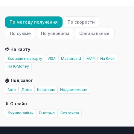
По методу получения
По скорости
По сумме
По условиям
Специальные
💳 На карту
Все займы на карту
VISA
Mastercard
МИР
На Киви
На ЮMoney
🏠 Под залог
Авто
Дома
Квартиры
Недвижимости
📱 Онлайн
Лучшие займы
Быстрые
Без отказа