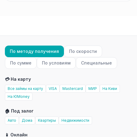
По методу получения
По скорости
По сумме
По условиям
Специальные
💳 На карту
Все займы на карту
VISA
Mastercard
МИР
На Киви
На ЮMoney
🏠 Под залог
Авто
Дома
Квартиры
Недвижимости
📱 Онлайн