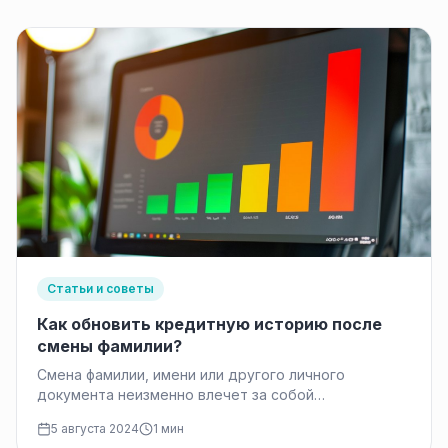
Статьи и советы
Как обновить кредитную историю после
смены фамилии?
Смена фамилии, имени или другого личного
документа неизменно влечет за собой
необходимость обновления множества
5 августа 2024
1 мин
официальных документов. Паспорт, заграничный…