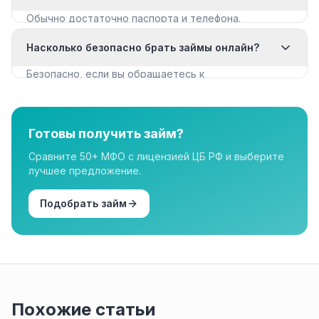
Обычно достаточно паспорта и телефона.
Некоторые МФО запрашивают дополнительные
Насколько безопасно брать займы онлайн?
документы для крупных сумм.
Безопасно, если вы обращаетесь к
лицензированным МФО из реестра ЦБ РФ. Все
организации в нашем каталоге имеют лицензию.
Готовы получить займ?
Сравните 50+ МФО с лицензией ЦБ РФ и выберите
лучшее предложение.
Подобрать займ
Похожие статьи