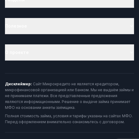
Полезное
О проекте
Дисклеймер:
Сайт Микрокредито не является кредитором,
микрофинансовой организацией или банком. Мы не выдаём займы и
не принимаем платежи. Все представленные предложения
являются информационными. Решение о выдаче займа принимает
МФО на основании анкеты заёмщика.
Полная стоимость займа, условия и тарифы указаны на сайтах МФО.
Перед оформлением внимательно ознакомьтесь с договором.