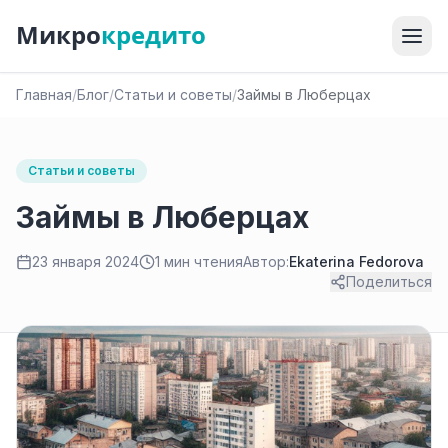
Микро
кредито
Главная
/
Блог
/
Статьи и советы
/
Займы в Люберцах
Статьи и советы
Займы в Люберцах
23 января 2024
1 мин чтения
Автор:
Ekaterina Fedorova
Поделиться