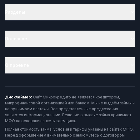
Разделы
Полезное
О проекте
Дисклеймер:
Сайт Микрокредито не является кредитором,
микрофинансовой организацией или банком. Мы не выдаём займы и
не принимаем платежи. Все представленные предложения
являются информационными. Решение о выдаче займа принимает
МФО на основании анкеты заёмщика.
Полная стоимость займа, условия и тарифы указаны на сайтах МФО.
Перед оформлением внимательно ознакомьтесь с договором.