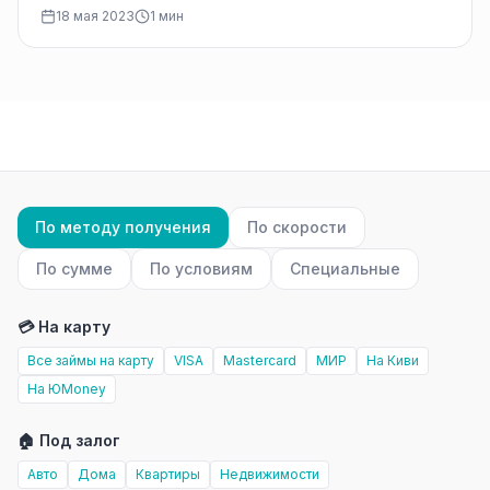
предоставляющих услуги быстрых займов. В
18 мая 2023
1 мин
современном финансовом мире…
По методу получения
По скорости
По сумме
По условиям
Специальные
💳 На карту
Все займы на карту
VISA
Mastercard
МИР
На Киви
На ЮMoney
🏠 Под залог
Авто
Дома
Квартиры
Недвижимости