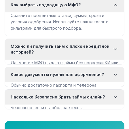
Как выбрать подходящую МФО?
Сравните процентные ставки, суммы, сроки и
условия одобрения. Используйте наш каталог с
фильтрами для быстрого подбора.
Можно ли получить займ с плохой кредитной
историей?
Да, многие МФО выдают займы без проверки КИ или
с мягкими требованиями. Смотрите раздел «Займы
Какие документы нужны для оформления?
с плохой КИ».
Обычно достаточно паспорта и телефона.
Некоторые МФО запрашивают дополнительные
Насколько безопасно брать займы онлайн?
документы для крупных сумм.
Безопасно, если вы обращаетесь к
лицензированным МФО из реестра ЦБ РФ. Все
организации в нашем каталоге имеют лицензию.