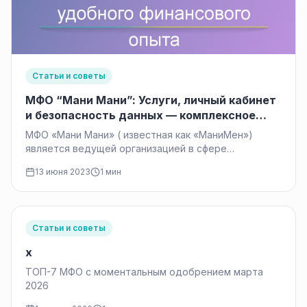
Статьи и советы
МФО “Мани Мани”: Услуги, личный кабинет
и безопасность данных — комплексное
решение для удобного финансового опыта
МФО «Мани Мани» ( известная как «МаниМен»)
является ведущей организацией в сфере
микрофинансирования. Она предлагает широкий
13 июня 2023
1 мин
спектр услуг,…
Статьи и советы
x
ТОП-7 МФО с моментальным одобрением марта
2026