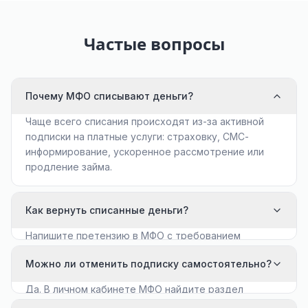
Частые вопросы
Почему МФО списывают деньги?
Чаще всего списания происходят из-за активной
подписки на платные услуги: страховку, СМС-
информирование, ускоренное рассмотрение или
продление займа.
Как вернуть списанные деньги?
Напишите претензию в МФО с требованием
вернуть средства. Если ответа нет в течение 10
Можно ли отменить подписку самостоятельно?
дней — обращайтесь в Роспотребнадзор.
Да. В личном кабинете МФО найдите раздел
«Платные услуги» и отключите автопродление.