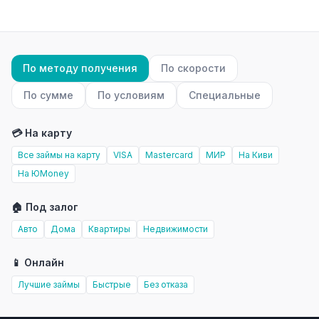
По методу получения
По скорости
По сумме
По условиям
Специальные
💳 На карту
Все займы на карту
VISA
Mastercard
МИР
На Киви
На ЮMoney
🏠 Под залог
Авто
Дома
Квартиры
Недвижимости
📱 Онлайн
Лучшие займы
Быстрые
Без отказа