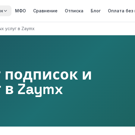
йн
МФО
Сравнение
Отписка
Блог
Оплата без
ых услуг в Zaymx
т подписок и
 в Zaymx