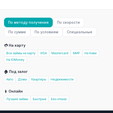
По методу получения
По скорости
По сумме
По условиям
Специальные
💳 На карту
Все займы на карту
VISA
Mastercard
МИР
На Киви
На ЮMoney
🏠 Под залог
Авто
Дома
Квартиры
Недвижимости
📱 Онлайн
Лучшие займы
Быстрые
Без отказа