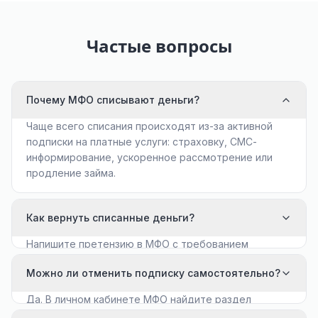
Частые вопросы
Почему МФО списывают деньги?
Чаще всего списания происходят из-за активной
подписки на платные услуги: страховку, СМС-
информирование, ускоренное рассмотрение или
продление займа.
Как вернуть списанные деньги?
Напишите претензию в МФО с требованием
вернуть средства. Если ответа нет в течение 10
Можно ли отменить подписку самостоятельно?
дней — обращайтесь в Роспотребнадзор.
Да. В личном кабинете МФО найдите раздел
«Платные услуги» и отключите автопродление.