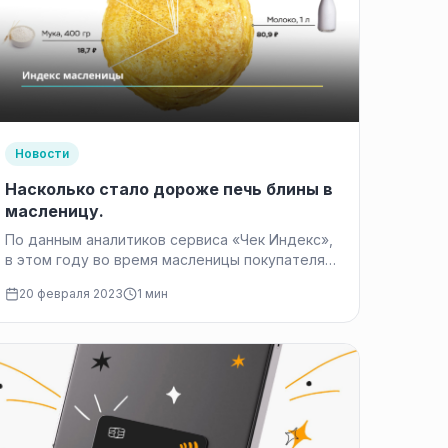
Новости
Насколько стало дороже печь блины в
масленицу.
По данным аналитиков сервиса «Чек Индекс»,
в этом году во время масленицы покупателям
в России придется заплатить за блины
20 февраля 2023
1 мин
в среднем 93 рубля. На 7% стало…