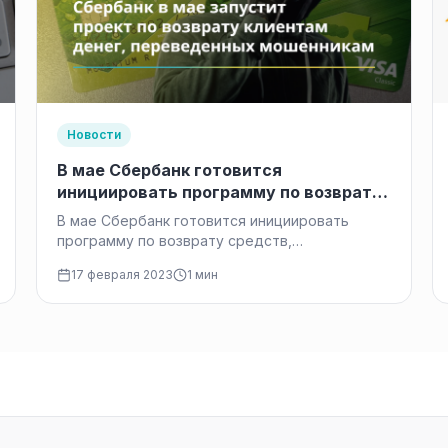
Новости
В мае Сбербанк готовится
инициировать программу по возврату
средств, отправленных мошенникам
В мае Сбербанк готовится инициировать
программу по возврату средств,
отправленных мошенникам, сообщил
17 февраля 2023
1 мин
Станислав Кузнецов, заместитель
председателя правления банка.…