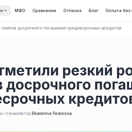
йн
МФО
Сравнение
Отписка
Блог
Оплата без
 темпов досрочного погашения среднесрочных кредитов
метили резкий р
 досрочного пога
есрочных кредито
ин чтения
Автор:
Ekaterina Fedorova