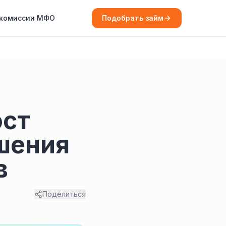
 комиссии МФО
Подобрать займ
ост
шения
в
Поделиться