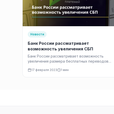
Новости
Банк России рассматривает
возможность увеличения СБП
Банк России рассматривает возможность
увеличения размера бесплатных переводов
между физическими лицами в СБП, сообщила
17 февраля 2023
1 мин
Ольга Скоробогатова, заместитель главы…