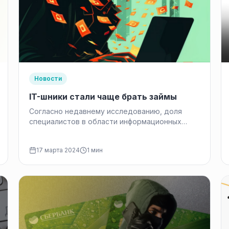
Новости
IT-шники стали чаще брать займы
Согласно недавнему исследованию, доля
специалистов в области информационных
технологий среди клиентов микрофинансовых
организаций (МФО) удвоилась за последний
17 марта 2024
1 мин
год.…