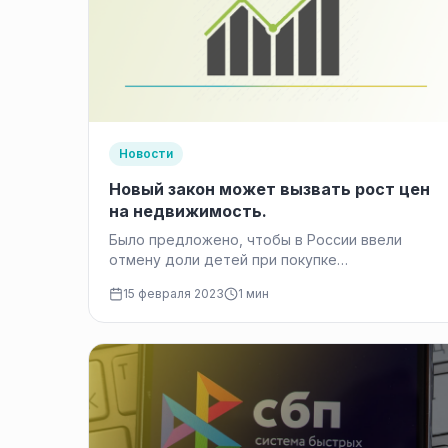
Новости
Новый закон может вызвать рост цен
на недвижимость.
Было предложено, чтобы в России ввели
отмену доли детей при покупке
недвижимости с помощью материнского
15 февраля 2023
1 мин
капитала. Новый закон может вызвать…