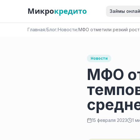
Микро
кредито
Займы онла
Главная
/
Блог
/
Новости
/
МФО отметили резкий рост
Новости
МФО от
темпов
средн
15 февраля 2023
1 м