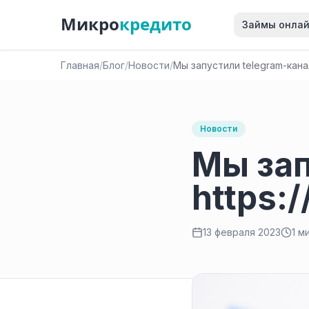
Микро
кредито
Займы онла
Главная
/
Блог
/
Новости
/
Мы запустили telegram-канал 
Новости
Мы зап
https:/
13 февраля 2023
1 м