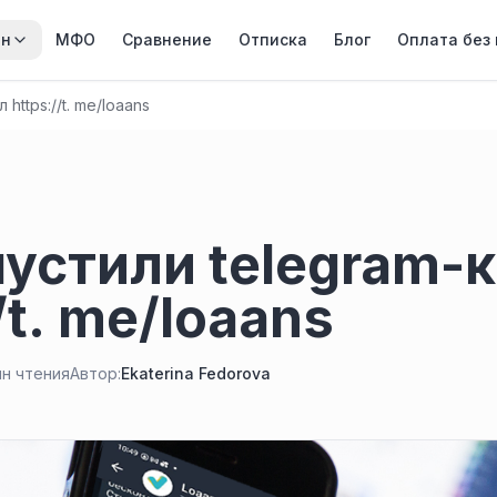
йн
МФО
Сравнение
Отписка
Блог
Оплата без
https://t. me/loaans
устили telegram-
/t. me/loaans
ин чтения
Автор:
Ekaterina Fedorova