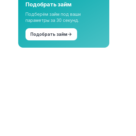
Подобрать займ
Подберём займ под ваши
параметры за 30 секунд.
Подобрать займ