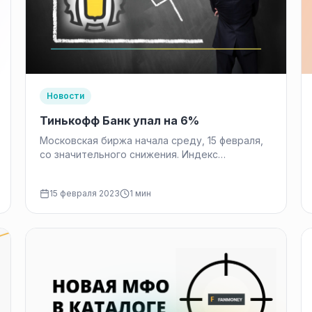
Новости
Тинькофф Банк упал на 6%
Московская биржа начала среду, 15 февраля,
со значительного снижения. Индекс
Московской биржи снизился
на 1,72% до 2193,88 пункта, свидетельствуют
15 февраля 2023
1 мин
данные торгов на Московской бирже
на 10:21 по московскому…