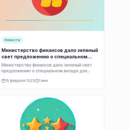
Новости
Министерство финансов дало зеленый
свет предложению о специальном
вкладе для россиян с низкими
Министерство финансов дало зеленый свет
доходами
предложению о специальном вкладе для
россиян с низкими доходами. Тем не менее,
15 февраля 2023
1 мин
ведомство считает его…