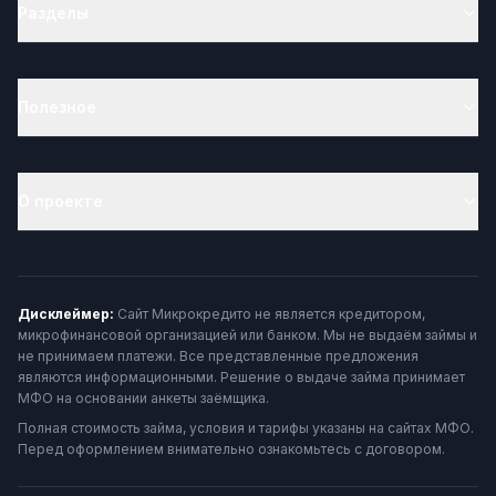
Разделы
Полезное
О проекте
Дисклеймер:
Сайт Микрокредито не является кредитором,
микрофинансовой организацией или банком. Мы не выдаём займы и
не принимаем платежи. Все представленные предложения
являются информационными. Решение о выдаче займа принимает
МФО на основании анкеты заёмщика.
Полная стоимость займа, условия и тарифы указаны на сайтах МФО.
Перед оформлением внимательно ознакомьтесь с договором.