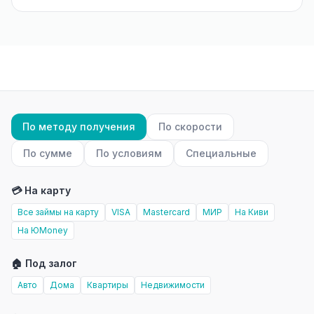
По методу получения
По скорости
По сумме
По условиям
Специальные
💳 На карту
Все займы на карту
VISA
Mastercard
МИР
На Киви
На ЮMoney
🏠 Под залог
Авто
Дома
Квартиры
Недвижимости