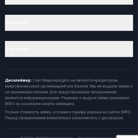
Полезное
О проекте
Дисклеймер:
Сайт Микрокредито не является кредитором,
микрофинансовой организацией или банком. Мы не выдаём займы и
не принимаем платежи. Все представленные предложения
являются информационными. Решение о выдаче займа принимает
МФО на основании анкеты заёмщика.
Полная стоимость займа, условия и тарифы указаны на сайтах МФО.
Перед оформлением внимательно ознакомьтесь с договором.