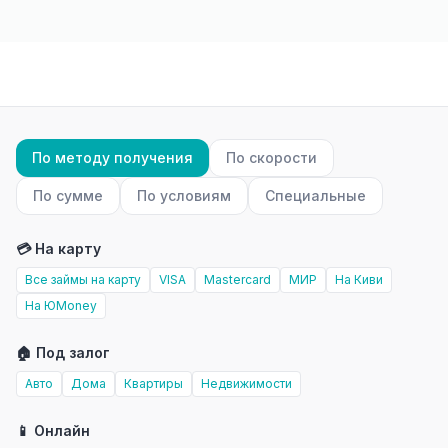
По методу получения
По скорости
По сумме
По условиям
Специальные
💳 На карту
Все займы на карту
VISA
Mastercard
МИР
На Киви
На ЮMoney
🏠 Под залог
Авто
Дома
Квартиры
Недвижимости
📱 Онлайн