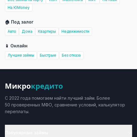
На ЮMoney
🏠 Под залог
Авто
Дома
Квартиры
Недвижимости
📱 Онлайн
Лучшие займы
Быстрые
Без отказа
Микро
кредито
С 2022 года помогаем найти лучший займ. Более
50 проверенных МФО, сравнение условий, калькулятор
переплаты.
Популярные займы