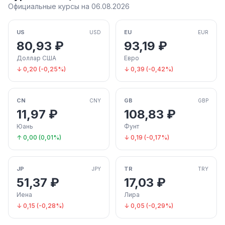
Официальные курсы на 06.08.2026
US
EU
USD
EUR
80,93 ₽
93,19 ₽
Доллар США
Евро
↓ 0,20 (-0,25%)
↓ 0,39 (-0,42%)
CN
GB
CNY
GBP
11,97 ₽
108,83 ₽
Юань
Фунт
↑ 0,00 (0,01%)
↓ 0,19 (-0,17%)
JP
TR
JPY
TRY
51,37 ₽
17,03 ₽
Иена
Лира
↓ 0,15 (-0,28%)
↓ 0,05 (-0,29%)