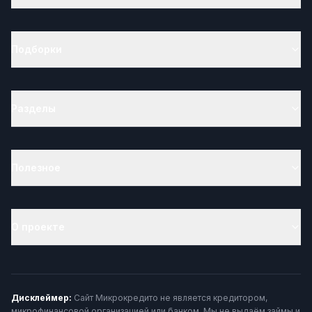
Подборки
Разделы
Полезное
О проекте
Дисклеймер:
Сайт Микрокредито не является кредитором,
микрофинансовой организацией или банком. Мы не выдаём займы и