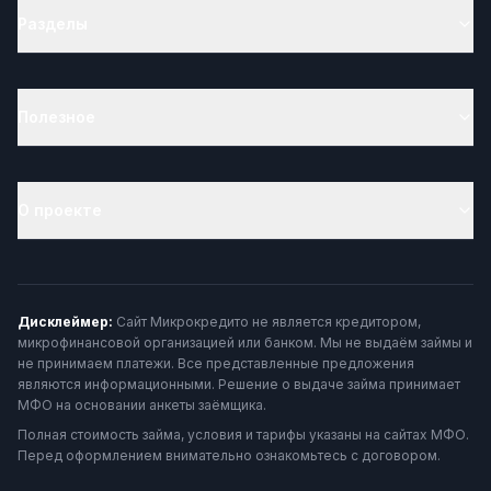
Разделы
Полезное
О проекте
Дисклеймер:
Сайт Микрокредито не является кредитором,
микрофинансовой организацией или банком. Мы не выдаём займы и
не принимаем платежи. Все представленные предложения
являются информационными. Решение о выдаче займа принимает
МФО на основании анкеты заёмщика.
Полная стоимость займа, условия и тарифы указаны на сайтах МФО.
Перед оформлением внимательно ознакомьтесь с договором.