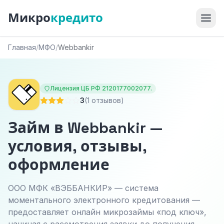
Микро
кредито
Главная
/
МФО
/
Webbankir
Лицензия ЦБ РФ 2120177002077.
3
(1 отзывов)
Займ в Webbankir —
условия, отзывы,
оформление
ООО МФК «ВЭББАНКИР» — система
моментального электронного кредитования —
предоставляет онлайн микрозаймы «под ключ»,