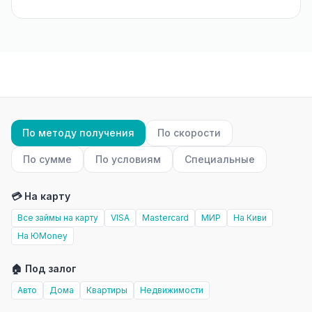
По методу получения
По скорости
По сумме
По условиям
Специальные
💳 На карту
Все займы на карту
VISA
Mastercard
МИР
На Киви
На ЮMoney
🏠 Под залог
Авто
Дома
Квартиры
Недвижимости