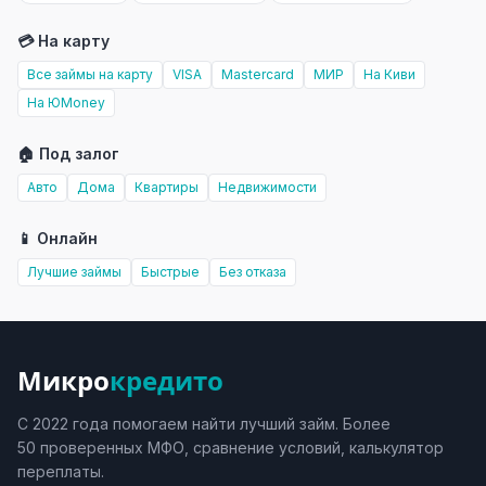
💳 На карту
Все займы на карту
VISA
Mastercard
МИР
На Киви
На ЮMoney
🏠 Под залог
Авто
Дома
Квартиры
Недвижимости
📱 Онлайн
Лучшие займы
Быстрые
Без отказа
Микро
кредито
С 2022 года помогаем найти лучший займ. Более
50 проверенных МФО, сравнение условий, калькулятор
переплаты.