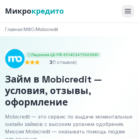
Микро
кредито
Главная
/
МФО
/
Mobicredit
Лицензия ЦБ РФ 651403475005681
3
(1 отзывов)
Займ в Mobicredit —
условия, отзывы,
оформление
Mobicredit — это сервис по выдаче моментальных
онлайн займов с высоким уровнем одобрения.
Миссия Mobicredit — оказывать помощь людям