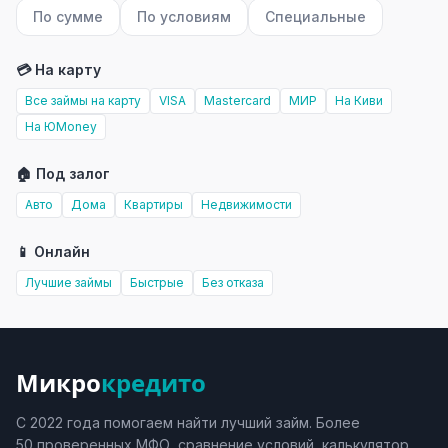
По сумме
По условиям
Специальные
💳 На карту
Все займы на карту
VISA
Mastercard
МИР
На Киви
На ЮMoney
🏠 Под залог
Авто
Дома
Квартиры
Недвижимости
📱 Онлайн
Лучшие займы
Быстрые
Без отказа
Микро
кредито
С 2022 года помогаем найти лучший займ. Более
50 проверенных МФО, сравнение условий, калькулятор