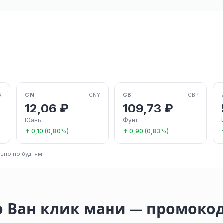
CN
GB
R
CNY
GBP
12,06 ₽
109,73 ₽
Юань
Фунт
↑ 0,10 (0,80%)
↑ 0,90 (0,83%)
вно по будням.
о Ван клик мани — промоко