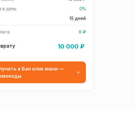
а в день
0%
15 дней
лата
0 ₽
зврату
10 000 ₽
лучить в Ван клик мани —
омокоды