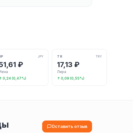
JP
TR
JPY
TRY
51,61 ₽
17,13 ₽
Иена
Лира
↑ 0,24 (0,47%)
↑ 0,09 (0,55%)
ды
Оставить отзыв