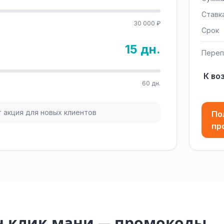
Ставк
30 000 ₽
Срок
15 дн.
Переп
К во
60 дн.
 акция для новых клиентов
По
пр
н клик мани — промокоды