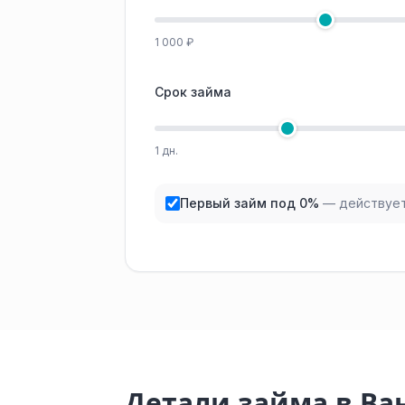
1 000 ₽
Срок займа
1 дн.
Первый займ под 0%
— действует
Детали займа в Ва