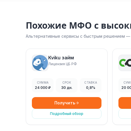
Похожие МФО с высо
Альтернативные сервисы с быстрым решением — н
Kviku займ
Лицензия ЦБ РФ
СУММА
СРОК
СТАВКА
СУМ
24 000 ₽
30 дн.
0,8%
20 0
Получить
Подробный обзор