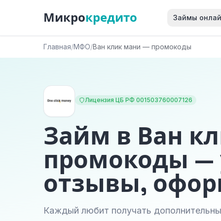
Микро
кредито
Займы онла
Главная
/
МФО
/
Ван клик мани — промокоды
Лицензия ЦБ РФ 001503760007126
Займ в Ван к
промокоды — 
отзывы, офо
Каждый любит получать дополнительны