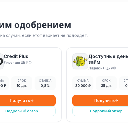
ким одобрением
а случай, если этот вариант не подойдёт.
Credit Plus
Доступные ден
займ
Лицензия ЦБ РФ
Лицензия ЦБ РФ
МА
СРОК
СТАВКА
СУММА
СРОК
СТ
00 ₽
10 дн.
0,8%
30 000 ₽
35 дн.
0
Получить
Получить
Подробный обзор
Подробный обзор