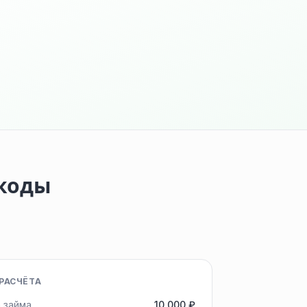
окоды
РАСЧЁТА
 займа
10 000 ₽