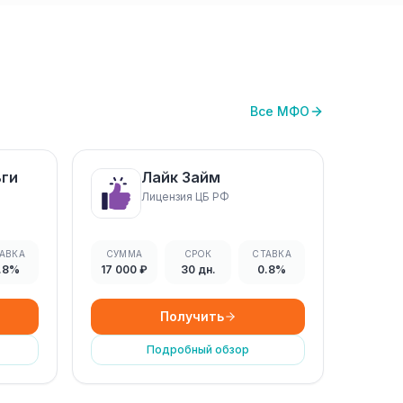
Все МФО
ьги
Лайк Займ
Лицензия ЦБ РФ
АВКА
СУММА
СРОК
СТАВКА
.8%
17 000 ₽
30 дн.
0.8%
Получить
Подробный обзор