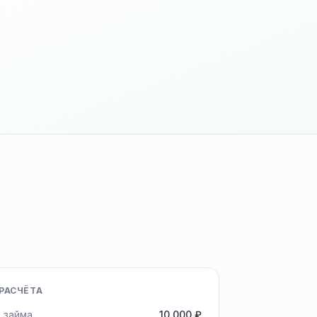
РАСЧЁТА
 займа
10 000 ₽