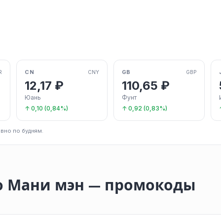
CN
GB
R
CNY
GBP
12,17 ₽
110,65 ₽
Юань
Фунт
↑ 0,10 (0,84%)
↑ 0,92 (0,83%)
вно по будням.
о Мани мэн — промокоды