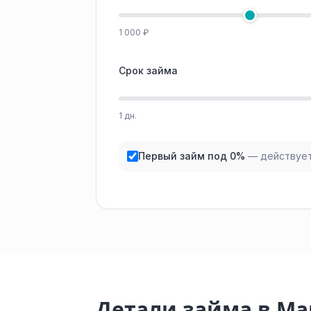
1 000 ₽
Срок займа
1 дн.
Первый займ под 0%
— действует
Детали займа в М