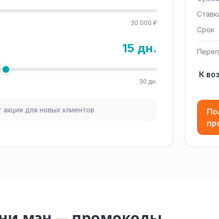
Ставк
30 000 ₽
Срок
15 дн.
Переп
К во
30 дн.
 акция для новых клиентов
По
пр
ани мэн — промокоды