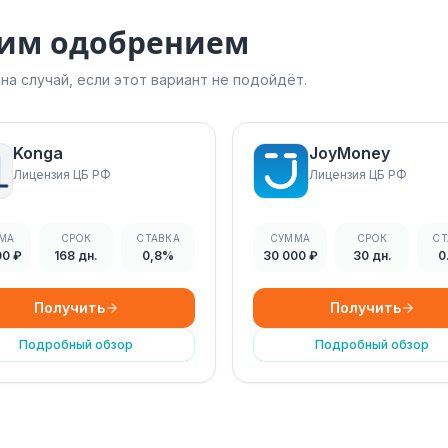
ким одобрением
а случай, если этот вариант не подойдёт.
Konga
JoyMoney
Лицензия ЦБ РФ
Лицензия ЦБ РФ
МА
СРОК
СТАВКА
СУММА
СРОК
СТ
00 ₽
168 дн.
0,8%
30 000 ₽
30 дн.
0
Получить
Получить
Подробный обзор
Подробный обзор