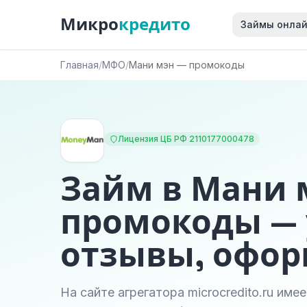
Микро
кредито
Займы онла
Главная
/
МФО
/
Мани мэн — промокоды
Лицензия ЦБ РФ 2110177000478
Займ в Мани 
промокоды — 
отзывы, офо
На сайте агрегатора microcredito.ru им