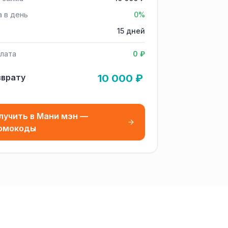
а в день
0%
15 дней
лата
0 ₽
зврату
10 000 ₽
лучить в Мани мэн —
омокоды