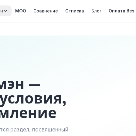
йн
МФО
Сравнение
Отписка
Блог
Оплата без
мэн —
условия,
рмление
еется раздел, посвященный