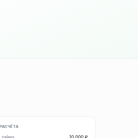
РАСЧЁТА
 займа
10 000 ₽