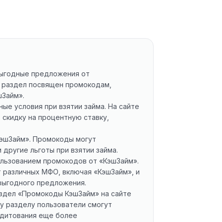
 выгодные предложения от
т раздел посвящен промокодам,
шЗайм».
е условия при взятии займа. На сайте
 скидку на процентную ставку,
КэшЗайм». Промокоды могут
 другие льготы при взятии займа.
ользованием промокодов от «КэшЗайм».
от различных МФО, включая «КэшЗайм», и
выгодного предложения.
аздел «Промокоды КэшЗайм» на сайте
му разделу пользователи смогут
редитования еще более