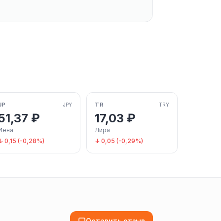
JP
TR
JPY
TRY
51,37 ₽
17,03 ₽
Иена
Лира
↓ 0,15 (-0,28%)
↓ 0,05 (-0,29%)
Оставить отзыв