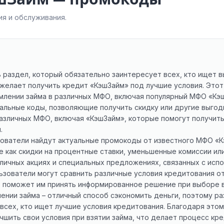
я и обслуживания.
сть раздел, который обязательно заинтересует всех, кто ищет
 желает получить кредит «КэшЗайм» под лучшие условия. Это
млении займа в различных МФО, включая популярный МФО «Кэ
ьные коды, позволяющие получить скидку или другие выгодны
различных МФО, включая «КэшЗайм», которые помогут получить
.
ователи найдут актуальные промокоды от известного МФО «
 как скидки на процентные ставки, уменьшенные комиссии или
зличных акциях и специальных предложениях, связанных с исп
пользователи могут сравнить различные условия кредитования 
то поможет им принять информированное решение при выборе 
ении займа – отличный способ сэкономить деньги, поэтому р
я всех, кто ищет лучшие условия кредитования. Благодаря это
чшить свои условия при взятии займа, что делает процесс к