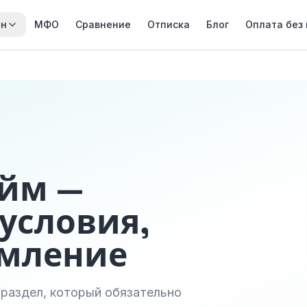
йн
МФО
Сравнение
Отписка
Блог
Оплата без
айм —
условия,
рмление
ь раздел, который обязательно