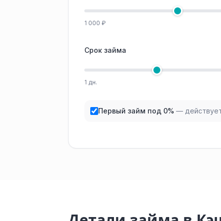
1 000 ₽
Срок займа
1 дн.
Первый займ под 0%
— действует
Детали займа в К