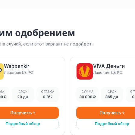
ким одобрением
а случай, если этот вариант не подойдёт.
Webbankir
VIVA Деньги
Лицензия ЦБ РФ
Лицензия ЦБ РФ
МА
СРОК
СТАВКА
СУММА
СРОК
СТ
00 ₽
20 дн.
0.8%
30 000 ₽
365 дн.
0
Получить
Получить
Подробный обзор
Подробный обзор