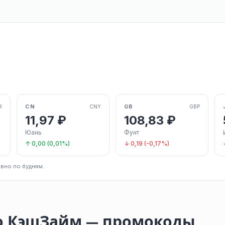
CN
GB
R
CNY
GBP
11,97 ₽
108,83 ₽
Юань
Фунт
↑ 0,00 (0,01%)
↓ 0,19 (-0,17%)
вно по будням.
о КэшЗайм — промокоды