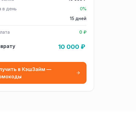
а в день
0%
15 дней
лата
0 ₽
зврату
10 000 ₽
лучить в КэшЗайм —
омокоды