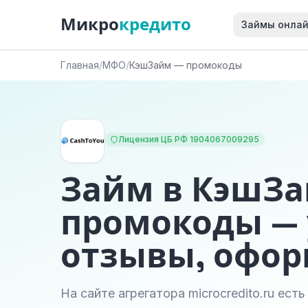
Микро
кредито
Займы онла
Главная
/
МФО
/
КэшЗайм — промокоды
Лицензия ЦБ РФ 1904067009295
Займ в КэшЗ
промокоды — 
отзывы, офо
На сайте агрегатора microcredito.ru ест