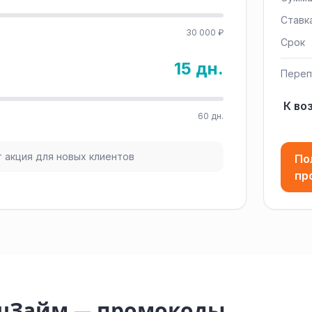
Ставк
30 000 ₽
Срок
15 дн.
Переп
К во
60 дн.
 акция для новых клиентов
По
пр
эшЗайм — промокоды